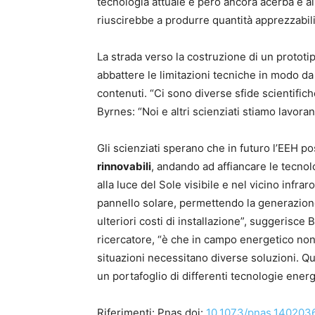
tecnologia attuale è però ancora acerba e 
riuscirebbe a produrre quantità apprezzabil
La strada verso la costruzione di un prototip
abbattere le limitazioni tecniche in modo da 
contenuti. “Ci sono diverse sfide scientifi
Byrnes: “Noi e altri scienziati stiamo lavor
Gli scienziati sperano che in futuro l’EEH 
rinnovabili
, andando ad affiancare le tecnol
alla luce del Sole visibile e nel vicino infra
pannello solare, permettendo la generazion
ulteriori costi di installazione”, suggerisce
ricercatore, “è che in campo energetico non 
situazioni necessitano diverse soluzioni. Q
un portafoglio di differenti tecnologie energ
Riferimenti: Pnas doi:
10.1073/pnas.140203