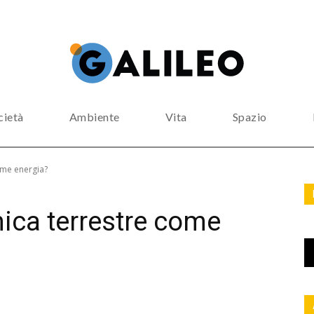
cietà
Ambiente
Vita
Spazio
ome energia?
mica terrestre come