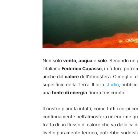
Non solo
vento
,
acqua
e
sole
. Secondo un g
l’italiano
Federico Capasso
, in futuro potr
anche dal
calore
dell’atmosfera. O meglio, d
superficie della Terra. Il loro
studio
, pubbli
una
fonte di energia
finora trascurata.
Il nostro pianeta infatti, come tutti i corpi
continuamente nell’atmosfera un’enorme qu
tratta di un flusso di calore che va dalla ca
livello puramente teorico, potrebbe soddisfa