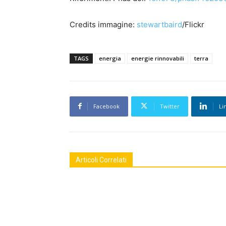
Credits immagine:
stewartbaird
/Flickr
TAGS
energia
energie rinnovabili
terra
Facebook
Twitter
Li
Articoli Correlati