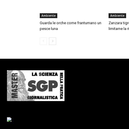
Ambiente
Ambiente
Guarda le orche come frantumano un
Zanzara tigre
pesce luna
limitarne la