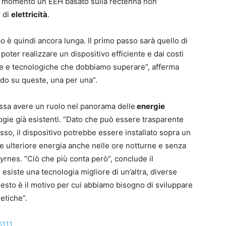
al momento un EEH basato sulla rectenna non
i di
elettricità
.
o è quindi ancora lunga. Il primo passo sarà quello di
poter realizzare un dispositivo efficiente e dai costi
che e tecnologiche che dobbiamo superare”, afferma
ando su queste, una per una”.
possa avere un ruolo nel panorama delle
energie
ogie già esistenti. “Dato che può essere trasparente
rosso, il dispositivo potrebbe essere installato sopra un
e ulteriore energia anche nelle ore notturne e senza
 Byrnes. “Ciò che più conta però”, conclude il
esiste una tecnologia migliore di un’altra, diverse
uesto è il motivo per cui abbiamo bisogno di sviluppare
etiche”.
6111