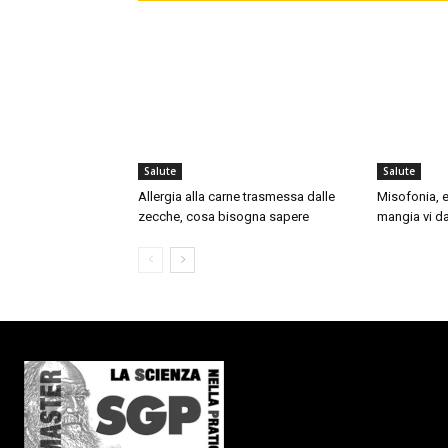
Salute
Salute
Allergia alla carne trasmessa dalle
Misofonia, e
zecche, cosa bisogna sapere
mangia vi da