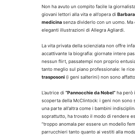
Non ha avuto un compito facile la giornalista 
giovani lettori alla vita e all’opera di
Barbara
medicina
senza dividerlo con un uomo. Ma ci
eleganti illustrazioni di Allegra Agliardi.
La vita privata della scienziata non offre inf
accattivante la biografia: giornate intere pa
nessun flirt, passatempi non proprio entusi
tanto meglio sul piano professionale: le ric
trasposoni
(i geni salterini) non sono affatt
L’autrice di
“Pannocchie da Nobel”
ha però i
scoperta della McClintock: i geni non sono s
una parte all’altra come i bambini indisciplin
soprattutto, ha trovato il modo di rendere e
“troppo anomala per essere un modello femmin
parrucchieri tanto quanto ai vestiti alla mod