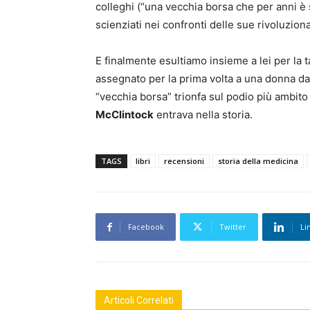
colleghi (“una vecchia borsa che per anni è st
scienziati nei confronti delle sue rivoluzion
E finalmente esultiamo insieme a lei per la t
assegnato per la prima volta a una donna da
“vecchia borsa” trionfa sul podio più ambito 
McClintock
entrava nella storia.
TAGS
libri
recensioni
storia della medicina
Facebook
Twitter
Li
Articoli Correlati