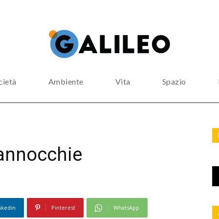
cietà
Ambiente
Vita
Spazio
pannocchie
nkedin
Pinterest
WhatsApp