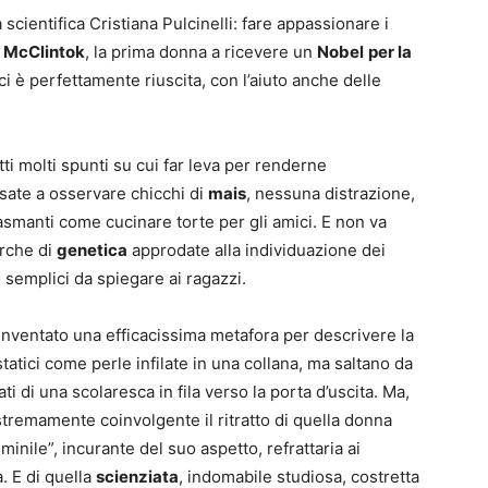
scientifica Cristiana Pulcinelli: fare appassionare i
 McClintok
, la prima donna a ricevere un
Nobel
per la
 è perfettamente riuscita, con l’aiuto anche delle
atti molti spunti su cui far leva per renderne
ssate a osservare chicchi di
mais
, nessuna distrazione,
asmanti come cucinare torte per gli amici. E non va
erche di
genetica
approdate alla individuazione dei
o semplici da spiegare ai ragazzi.
nventato una efficacissima metafora per descrivere la
tatici come perle infilate in una collana, ma saltano da
ati di una scolaresca in fila verso la porta d’uscita. Ma,
stremamente coinvolgente il ritratto di quella donna
ile”, incurante del suo aspetto, refrattaria ai
a. E di quella
scienziata
, indomabile studiosa, costretta