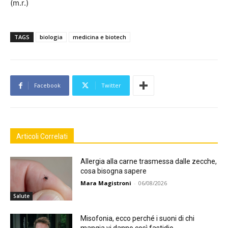
(m.r.)
TAGS
biologia
medicina e biotech
Facebook
Twitter
Articoli Correlati
Allergia alla carne trasmessa dalle zecche,
cosa bisogna sapere
Mara Magistroni
-
06/08/2026
Salute
Misofonia, ecco perché i suoni di chi
mangia vi danno così fastidio