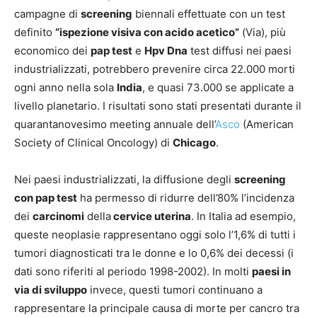
campagne di
screening
biennali effettuate con un test
definito
“ispezione visiva con acido acetico”
(Via), più
economico dei
pap test
e
Hpv Dna
test diffusi nei paesi
industrializzati, potrebbero prevenire circa 22.000 morti
ogni anno nella sola
India
, e quasi 73.000 se applicate a
livello planetario. I risultati sono stati presentati durante il
quarantanovesimo meeting annuale dell’
Asco
(American
Society of Clinical Oncology) di
Chicago
.
Nei paesi industrializzati, la diffusione degli
screening
con pap test
ha permesso di ridurre dell’80% l’incidenza
dei
carcinomi
della
cervice uterina
. In Italia ad esempio,
queste neoplasie rappresentano oggi solo l’1,6% di tutti i
tumori diagnosticati tra le donne e lo 0,6% dei decessi (i
dati sono riferiti al periodo 1998-2002). In molti
paesi in
via di sviluppo
invece, questi tumori continuano a
rappresentare la principale causa di morte per cancro tra