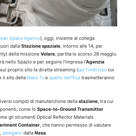
pean Space Agency
), oggi, insieme al collega
fuori dalla
Stazione spaziale
, intorno alle 14, per
vity) della missione
Volare
, partita lo scorso 28 maggio.
rà nello Spazio e per seguire l’impresa l’
Agenzia
ul proprio sito la diretta streaming (
qui l’indirizzo
cui
 il sito della
Nasa Tv
e
quello dell’Esa
trasmetteranno
iversi compiti di manutenzione della
stazione
, tra cui
omponenti, come lo
Space-to-Ground Transmitter
 come gli strumenti Optical Reflector Materials
eriment Container
, che hanno permesso di valutare
i,
spiegano
dalla
Nasa
.