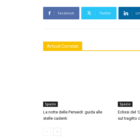
Facebook
Twitter
Li
Articoli Correlati
Spazio
Spazio
La notte delle Perseidi: guida alle
Eclissi del 
stelle cadenti
sul tragitto 