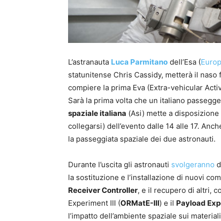
L’astranauta
Luca Parmitano
dell’Esa (
Euro
statunitense Chris Cassidy, metterà il naso 
compiere la prima Eva (Extra-vehicular Acti
Sarà la prima volta che un italiano passegge
spaziale italiana
(Asi) mette a disposizione s
collegarsi) dell’evento dalle 14 alle 17. Anche
la passeggiata spaziale dei due astronauti.
Durante l’uscita gli astronauti
svolgeranno
d
la sostituzione e l’installazione di nuovi c
Receiver Controller
, e il recupero di altri,
Experiment III (
ORMatE-III
) e il
Payload Exp
l’impatto dell’ambiente spaziale sui material