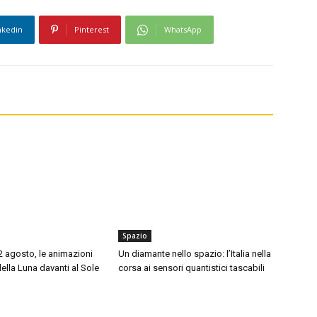
nkedin
Pinterest
WhatsApp
Spazio
12 agosto, le animazioni
Un diamante nello spazio: l’Italia nella
della Luna davanti al Sole
corsa ai sensori quantistici tascabili