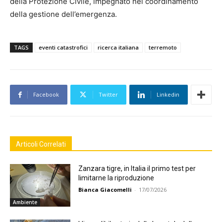
della Protezione Civile, impegnato nel coordinamento
della gestione dell’emergenza.
TAGS
eventi catastrofici
ricerca italiana
terremoto
Facebook
Twitter
Linkedin
Articoli Correlati
Zanzara tigre, in Italia il primo test per
limitarne la riproduzione
Bianca Giacomelli
-
17/07/2026
Ambiente