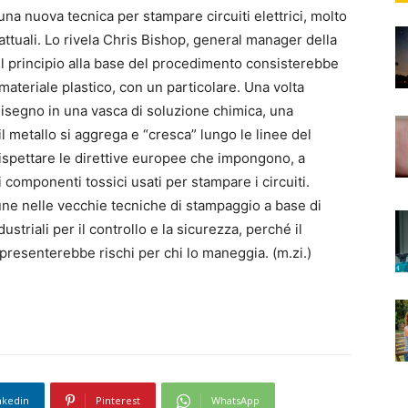
a nuova tecnica per stampare circuiti elettrici, molto
ttuali. Lo rivela Chris Bishop, general manager della
c. Il principio alla base del procedimento consisterebbe
materiale plastico, con un particolare. Una volta
 disegno in una vasca di soluzione chimica, una
il metallo si aggrega e “cresca” lungo le linee del
ispettare le direttive europee che impongono, a
ai componenti tossici usati per stampare i circuiti.
omune nelle vecchie tecniche di stampaggio a base di
triali per il controllo e la sicurezza, perché il
 presenterebbe rischi per chi lo maneggia. (m.zi.)
nkedin
Pinterest
WhatsApp