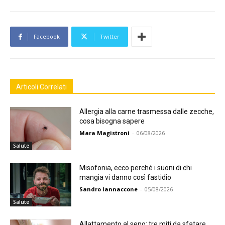
Facebook
Twitter
Articoli Correlati
Allergia alla carne trasmessa dalle zecche,
cosa bisogna sapere
Mara Magistroni
-
06/08/2026
Salute
Misofonia, ecco perché i suoni di chi
mangia vi danno così fastidio
Sandro Iannaccone
-
05/08/2026
Salute
Allattamento al seno: tre miti da sfatare