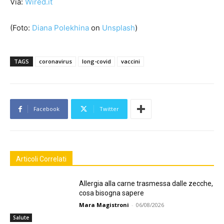
Via:
Wired.it
(Foto:
Diana Polekhina
on
Unsplash
)
TAGS
coronavirus
long-covid
vaccini
Facebook
Twitter
Articoli Correlati
Allergia alla carne trasmessa dalle zecche,
cosa bisogna sapere
Mara Magistroni
-
06/08/2026
Salute