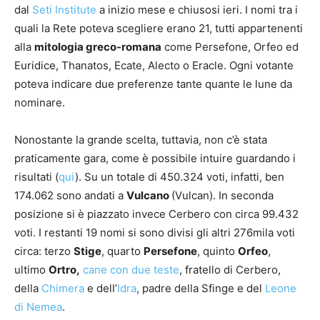
dal
Seti Institute
a inizio mese e chiusosi ieri. I nomi tra i
quali la Rete poteva scegliere erano 21, tutti appartenenti
alla
mitologia greco-romana
come Persefone, Orfeo ed
Euridice, Thanatos, Ecate, Alecto o Eracle. Ogni votante
poteva indicare due preferenze tante quante le lune da
nominare.
Nonostante la grande scelta, tuttavia, non c’è stata
praticamente gara, come è possibile intuire guardando i
risultati (
qui
). Su un totale di 450.324 voti, infatti, ben
174.062 sono andati a
Vulcano
(Vulcan). In seconda
posizione si è piazzato invece Cerbero con circa 99.432
voti. I restanti 19 nomi si sono divisi gli altri 276mila voti
circa: terzo
Stige
, quarto
Persefone
, quinto
Orfeo
,
ultimo
Ortro,
cane con due teste
, fratello di Cerbero,
della
Chimera
e dell’
Idra
, padre della Sfinge e del
Leone
di Nemea
.