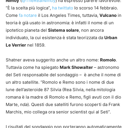
Nimoy
(
@TheRealNimoy
) ha espresso parere favorevole:
“È la scelta più logica”,
ha twittato
lo scorso 14 febbraio.
Come
fa notare
il Los Angeles Times, tuttavia,
Vulcano
in
teoria è già usato in astronomia: è infatti il nome di un
ipotetico pianeta del
Sistema solare
, non ancora
individuato, la cui esistenza è stata teorizzata da
Urban
Le Verrier
nel 1859.
Shatner aveva suggerito anche un altro nome:
Romolo
.
Tuttavia come ha spiegato
Mark Showalter
– astronomo
del Seti responsabile del sondaggio – è anche il nome di
un altro satellite. “Romolo e Remo sono i nome di due
lune dell’asteroide 87 Silvia (Rea Silvia, nella mitologia
romana è la madre di Romolo e Remo, figli avuti con il dio
Marte,
nda
). Questi due satelliti furono scoperti da Frank
Marchis, mio collega ora senior scientist qui al Seti”.
I risultati del sondaggio non porteranno automaticamente