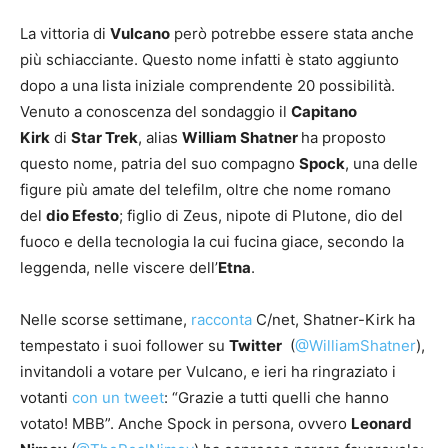
La vittoria di
Vulcano
però potrebbe essere stata anche
più schiacciante. Questo nome infatti è stato aggiunto
dopo a una lista iniziale comprendente 20 possibilità.
Venuto a conoscenza del sondaggio il
Capitano
Kirk
di
Star Trek
, alias
William Shatner
ha proposto
questo nome, patria del suo compagno
Spock
, una delle
figure più amate del telefilm, oltre che nome romano
del
dio Efesto
; figlio di Zeus, nipote di Plutone, dio del
fuoco e della tecnologia la cui fucina giace, secondo la
leggenda, nelle viscere dell’
Etna
.
Nelle scorse settimane,
racconta
C/net, Shatner-Kirk ha
tempestato i suoi follower su
Twitter
(
@WilliamShatner
),
invitandoli a votare per Vulcano, e ieri ha ringraziato i
votanti
con un tweet
: “Grazie a tutti quelli che hanno
votato! MBB”. Anche Spock in persona, ovvero
Leonard