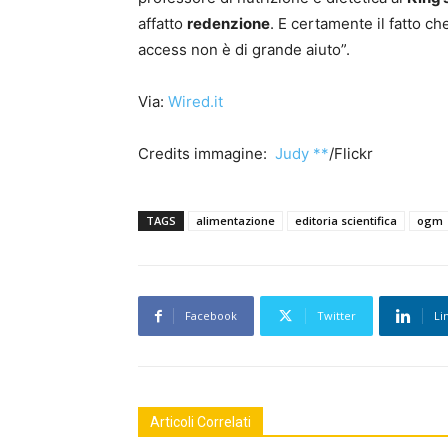
affatto
redenzione
. E certamente il fatto ch
access non è di grande aiuto”.
Via:
Wired.it
Credits immagine:
Judy **
/Flickr
TAGS
alimentazione
editoria scientifica
ogm
Facebook
Twitter
Li
Articoli Correlati