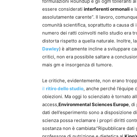
formulazioni Roundup e gli ogm tolleranti a
essere considerati
interferenti ormonali
e l
assolutamente carente”. Il lavoro, comunque,
comunità scientifica, soprattutto a causa di
numero dei ratti coinvolti nello studio era 
distorta rispetto a quella naturale. Inoltre, l
Dawley
) è altamente incline a sviluppare c
critici, non era possibile saltare a conclusi
mais gm e insorgenza di tumore.
Le critiche, evidentemente, non erano troppo
il
ritiro dello studio
, anche perché l’équipe d
obiezioni. Ma oggi lo scienziato è tornato al
access,
Environmental Sciences Europe
, di
dati dell’esperimento sono a disposizione di
scienza possa reclamare i propri diritti cont
sostanza non è cambiata:“Ripubblicare dati 
professore di nutrizione e dietetica al
King’