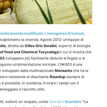
eneticamente modificato
e
insorgenza di tumore
.
icapitoliamo la vicenda. Agosto 2012: un’équipe di
dia
, diretta da
Gilles-Eric Seralini
, esperto di biologia
 of Food and Chemical Toxycology
in cui si mostra che
03
sviluppano più facilmente disturbi al fegato e ai
 seguono un’alimentazione normale. L’NK603 è una
 sviluppato dalla multinazionale
Monsanto
che ha la
essere resistente al diserbante
Roundup
(sempre di
 possibile, in sostanza, irrorare i campi con il
neggiare il raccolto utile.
tti, sollevò un vespaio, come
ricorda il
Guardian
: “Le