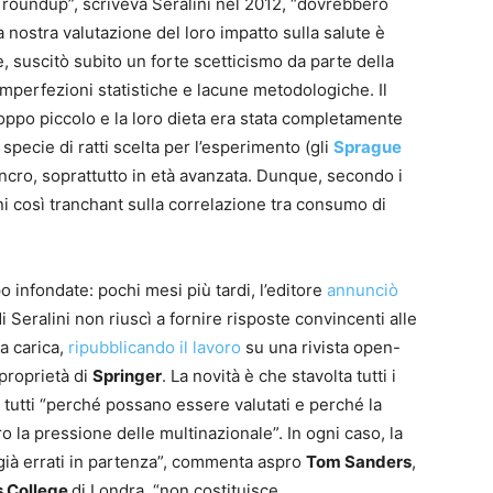
l roundup”, scriveva Seralini nel 2012, “dovrebbero
a nostra valutazione del loro impatto sulla salute è
 suscitò subito un forte scetticismo da parte della
 imperfezioni statistiche e lacune metodologiche. Il
troppo piccolo e la loro dieta era stata completamente
a specie di ratti scelta per l’esperimento (gli
Sprague
ancro, soprattutto in età avanzata. Dunque, secondo i
oni così tranchant sulla correlazione tra consumo di
 infondate: pochi mesi più tardi, l’editore
annunciò
i Seralini non riuscì a fornire risposte convincenti alle
la carica,
ripubblicando il lavoro
su una rivista open-
 proprietà di
Springer
. La novità è che stavolta tutti i
 tutti “perché possano essere valutati e perché la
ro la pressione delle multinazionale”. In ogni caso, la
già errati in partenza”, commenta aspro
Tom Sanders
,
s College
di Londra, “non costituisce