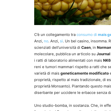
C’è un collegamento tra
consumo di
mais g
Anzi,
no
. Anzi,
sì
. Un bel casino, insomma. R
scienziati dell’università di
Caen
, in
Norman
molecolare, pubblica un articolo su
Journal
i ratti di laboratorio alimentati con mais
NK6
reni e tumori mammari rispetto a ratti che
varietà di mais
geneticamente modificato
e
proprietà, rispetto al mais tradizionale, di 
proprietà Monsanto). Piantando questo mais è
diserbante per uccidere le erbacce senza dan
Uno studio-bomba, in sostanza. Che, in effe