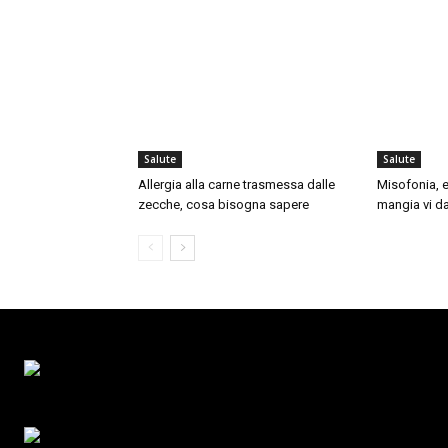
Salute
Salute
Allergia alla carne trasmessa dalle
Misofonia, e
zecche, cosa bisogna sapere
mangia vi da