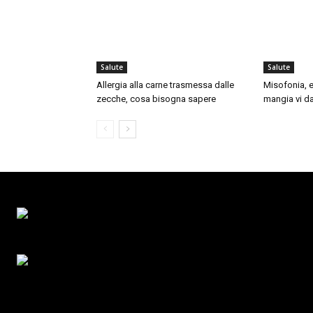
Salute
Salute
Allergia alla carne trasmessa dalle
Misofonia, e
zecche, cosa bisogna sapere
mangia vi da