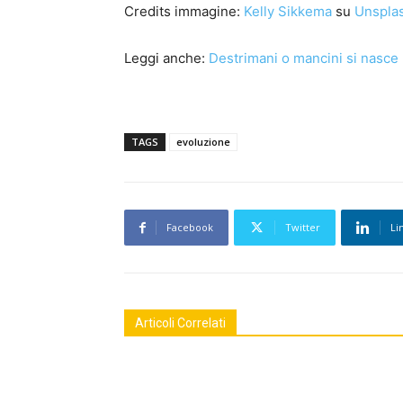
Credits immagine:
Kelly Sikkema
su
Unspla
Leggi anche:
Destrimani o mancini si nasce
TAGS
evoluzione
Facebook
Twitter
Li
Articoli Correlati