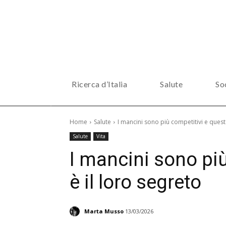
Ricerca d’Italia
Salute
So
Home
Salute
I mancini sono più competitivi e quest
Salute
Vita
I mancini sono più
è il loro segreto
Marta Musso
13/03/2026