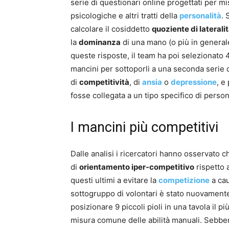
serie di questionari online progettati per mi
psicologiche e altri tratti della
personalità
. 
calcolare il cosiddetto
quoziente di laterali
la
dominanza
di una mano (o più in generale 
queste risposte, il team ha poi selezionato
mancini per sottoporli a una seconda serie di
di
competitività
, di
ansia
o
depressione
, e
fosse collegata a un tipo specifico di person
I mancini più competitivi
Dalle analisi i ricercatori hanno osservato c
di
orientamento iper-competitivo
rispetto 
questi ultimi a evitare la
competizione
a cau
sottogruppo di volontari è stato nuovamente
posizionare 9 piccoli pioli in una tavola il
misura comune delle abilità manuali. Sebb