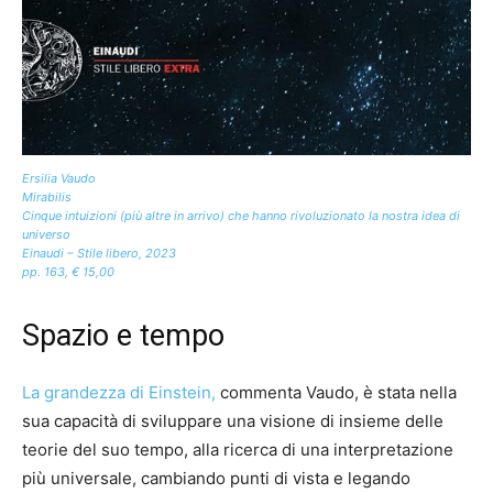
Ersilia Vaudo
Mirabilis
Cinque intuizioni (più altre in arrivo) che hanno rivoluzionato la nostra idea di
universo
Einaudi – Stile libero, 2023
pp. 163, € 15,00
Spazio e tempo
La grandezza di Einstein,
commenta Vaudo, è stata nella
sua capacità di sviluppare una visione di insieme delle
teorie del suo tempo, alla ricerca di una interpretazione
più universale, cambiando punti di vista e legando