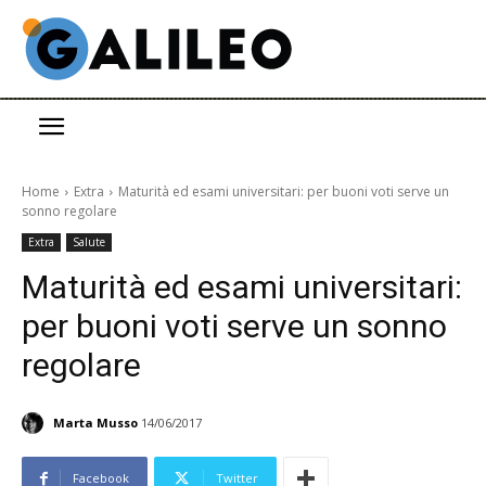
Home
Extra
Maturità ed esami universitari: per buoni voti serve un
sonno regolare
Extra
Salute
Maturità ed esami universitari:
per buoni voti serve un sonno
regolare
Marta Musso
14/06/2017
Facebook
Twitter