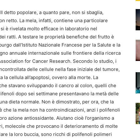
 Il detto popolare, a quanto pare, non si sbaglia,
n retto. La mela, infatti, contiene una particolare
 si è rivelata molto efficace in laboratorio nel
ei ratti. A testare le proprietà benefiche del frutto è
urgo dall’Istituto Nazionale Francese per la Salute e la
no annuale internazionale sulle frontiere della ricerca
Association for Cancer Research. Secondo lo studio, i
ncontrollata delle cellule nella fase iniziale del tumore,
la cellula all’apoptosi, ovvero alla morte. La
che stavano sviluppando il cancro al colon, quelli che
lifenoli dopo sei settimane presentavano la metà delle
 a una dieta normale. Non è dimostrato, per ora, che la
 che la mela non ha controindicazioni, anzi i polifenoli
ro azione antiossidante. Aiutano cioè l’organismo a
beri, molecole che provocano il deterioramento di molte
olare la loro buccia, sono ricchi di polifenoli polimeri