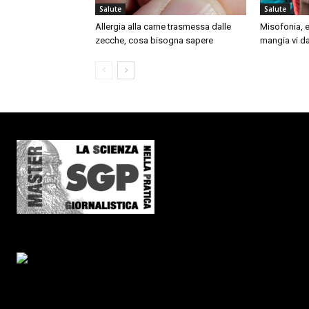
Salute
Salute
Allergia alla carne trasmessa dalle
Misofonia, e
zecche, cosa bisogna sapere
mangia vi da