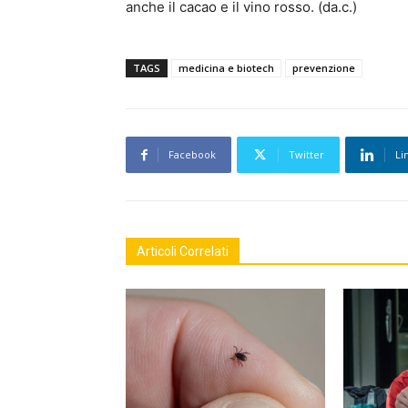
anche il cacao e il vino rosso. (da.c.)
TAGS
medicina e biotech
prevenzione
Facebook
Twitter
Li
Articoli Correlati