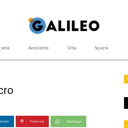
cietà
Ambiente
Vita
Spazio
cro
nkedin
Pinterest
WhatsApp