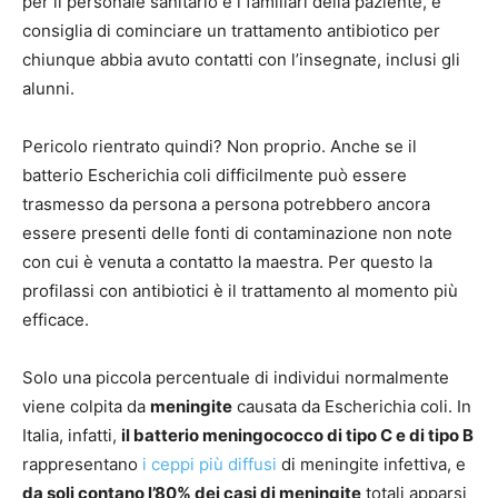
per il personale sanitario e i familiari della paziente, e
consiglia di cominciare un trattamento antibiotico per
chiunque abbia avuto contatti con l’insegnate, inclusi gli
alunni.
Pericolo rientrato quindi? Non proprio. Anche se il
batterio Escherichia coli difficilmente può essere
trasmesso da persona a persona potrebbero ancora
essere presenti delle fonti di contaminazione non note
con cui è venuta a contatto la maestra. Per questo la
profilassi con antibiotici è il trattamento al momento più
efficace.
Solo una piccola percentuale di individui normalmente
viene colpita da
meningite
causata da Escherichia coli. In
Italia, infatti,
il batterio meningococco di tipo C e di tipo B
rappresentano
i ceppi più diffusi
di meningite infettiva, e
da soli contano l’80% dei casi di meningite
totali apparsi