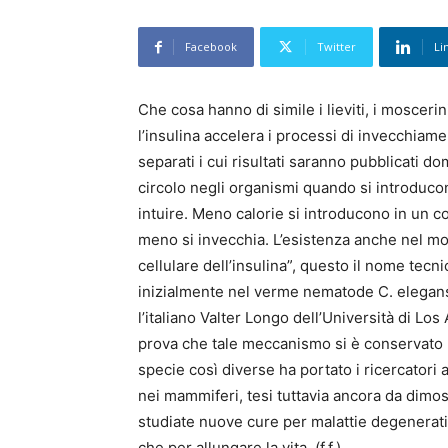
Facebook
Twitter
Li
Che cosa hanno di simile i lieviti, i mosceri
l’insulina accelera i processi di invecchiame
separati i cui risultati saranno pubblicati d
circolo negli organismi quando si introducon
intuire. Meno calorie si introducono in un co
meno si invecchia. L’esistenza anche nel mos
cellulare dell’insulina”, questo il nome te
inizialmente nel verme nematode C. elegans
l’italiano Valter Longo dell’Università di Los
prova che tale meccanismo si è conservato ne
specie così diverse ha portato i ricercator
nei mammiferi, tesi tuttavia ancora da dimo
studiate nuove cure per malattie degenerativ
che per allungare la vita. (f.f.)