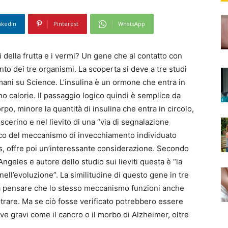
nkedin
Pinterest
WhatsApp
ni della frutta e i vermi? Un gene che al contatto con
nto dei tre organismi. La scoperta si deve a tre studi
omani su Science. L’insulina è un ormone che entra in
o calorie. Il passaggio logico quindi è semplice da
rpo, minore la quantità di insulina che entra in circolo,
cerino e nel lievito di una “via di segnalazione
cnico del meccanismo di invecchiamento individuato
, offre poi un’interessante considerazione. Secondo
 Angeles e autore dello studio sui lieviti questa è “la
ll’evoluzione”. La similitudine di questo gene in tre
i a pensare che lo stesso meccanismo funzioni anche
strare. Ma se ciò fosse verificato potrebbero essere
e gravi come il cancro o il morbo di Alzheimer, oltre