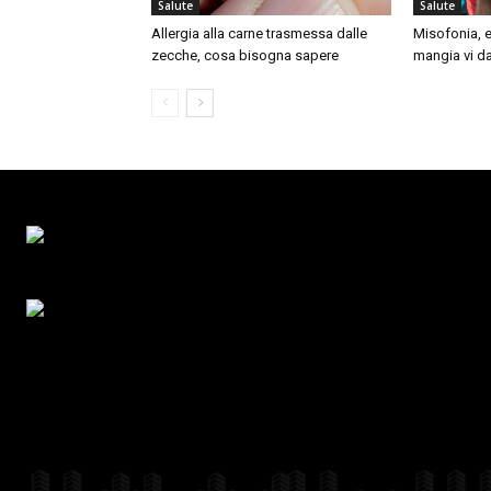
Salute
Salute
Allergia alla carne trasmessa dalle
Misofonia, e
zecche, cosa bisogna sapere
mangia vi da