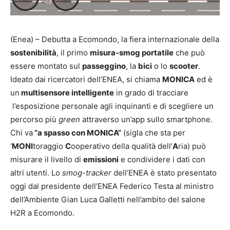
(Enea) – Debutta a Ecomondo, la fiera internazionale della
sostenibilità
, il primo
misura-smog portatile
che può
essere montato sul
passeggino
, la
bici
o lo
scooter
.
Ideato dai ricercatori dell’ENEA, si chiama
MONICA
ed è
un
multisensore intelligente
in grado di tracciare
l’esposizione personale agli inquinanti e di scegliere un
percorso più
green
attraverso un’app sullo smartphone.
Chi va
“a spasso con MONICA”
(sigla che sta per
‘
MONI
toraggio
C
ooperativo della qualità dell’
A
ria) può
misurare il livello di
emissioni
e condividere i dati con
altri utenti. Lo
smog-tracker
dell’ENEA è stato presentato
oggi dal presidente dell’ENEA Federico Testa al ministro
dell’Ambiente Gian Luca Galletti nell’ambito del salone
H2R a Ecomondo.