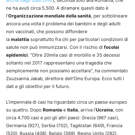
anche dagli Stati Uniti
), seconda solo alla Romania, che
ne ha avuti circa 5.500. A diramare questi dato è
l’
Organizzazione mondiale della sanità
, per sottolineare
ancora una volta il problema dei bambini e degli adulti
non vaccinati, che possono diffondere
la
malattia
soprattutto fra chi per particolari condizioni di
salute non può immunizzarsi. Con il rischio di
focolai
epidemici
. “Oltre 20mila casi di morbillo e 35 decessi
soltanto nel 2017 rappresentano una tragedia che
semplicemente non possiamo accettare”, ha commentato
Zsuzsanna Jakab, direttore dell’Oms Europa. Ecco tutti i
dati e gli obiettivi per il futuro.
L’impennata di casi ha riguardato circa un paese europeo
su quattro. Dopo
Romania
e
Italia
, arriva l’
Ucraina
, con
circa 4.700 casi e poi gli altri paesi: Grecia (967 casi),
Germania (927), Serbia (702), Tagikistan (649), Francia
(520), Russia (408), Belgio (369), Regno Unito (282),