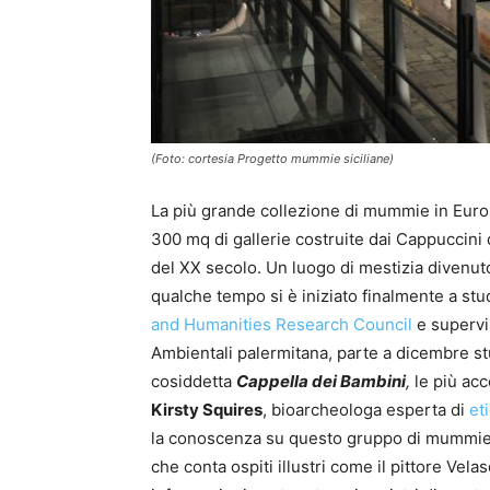
(Foto: cortesia Progetto mummie siciliane)
La più grande collezione di mummie in Europ
300 mq di gallerie costruite dai Cappuccini d
del XX secolo. Un luogo di mestizia divenuto
qualche tempo si è iniziato finalmente a stu
and Humanities Research Council
e supervis
Ambientali palermitana, parte a dicembre s
cosiddetta
Cappella dei Bambini
,
le più acc
Kirsty Squires
, bioarcheologa esperta di
et
la conoscenza su questo gruppo di mummie. 
che conta ospiti illustri come il pittore Ve