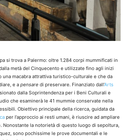
a si trova a Palermo: oltre 1.284 corpi mummificati in
alla metà del Cinquecento e utilizzate fino agli inizi
 una macabra attrattiva turistico-culturale e che da
diare, e a
pensare
di preservare. Finanziato dall’
Arts
ionato dalla Soprintendenza per i Beni Culturali e
tudio che esaminerà le 41 mummie conservate nella
essibili. Obiettivo principale della ricerca, guidata da
ica
per l’approccio ai resti umani, è riuscire ad ampliare
Nonostante la notorietà di questo luogo di sepoltura,
lasquez, sono pochissime le prove documentali e le