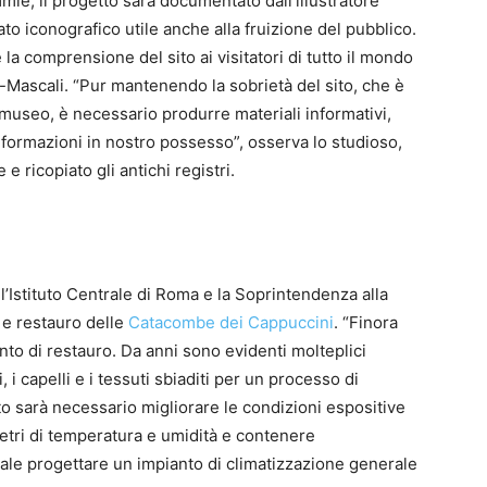
e, il progetto sarà documentato dall’illustratore
 iconografico utile anche alla fruizione del pubblico.
a comprensione del sito ai visitatori di tutto il mondo
Mascali. “Pur mantenendo la sobrietà del sito, che è
 museo, è necessario produrre materiali informativi,
nformazioni in nostro possesso”, osserva lo studioso,
e ricopiato gli antichi registri.
’Istituto Centrale di Roma e la Soprintendenza alla
 e restauro delle
Catacombe dei Cappuccini
. “Finora
o di restauro. Da anni sono evidenti molteplici
i, i capelli e i tessuti sbiaditi per un processo di
o sarà necessario migliorare le condizioni espositive
metri di temperatura e umidità e contenere
ale progettare un impianto di climatizzazione generale