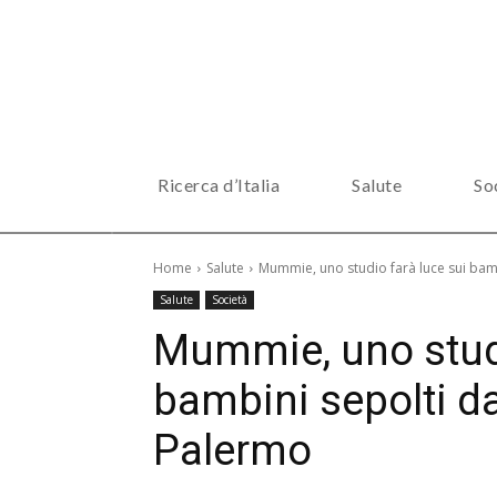
Ricerca d’Italia
Salute
So
Home
Salute
Mummie, uno studio farà luce sui bam
Salute
Società
Mummie, uno studi
bambini sepolti d
Palermo