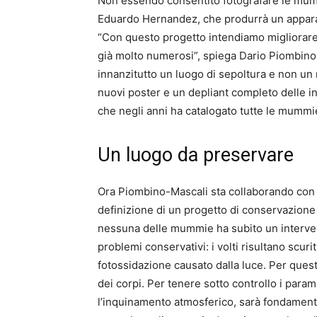
Non essendo consentito fotografare le mummi
Eduardo Hernandez, che produrrà un apparato
“Con questo progetto intendiamo migliorare l
già molto numerosi”, spiega Dario Piombino-
innanzitutto un luogo di sepoltura e non un
nuovi poster e un depliant completo delle i
che negli anni ha catalogato tutte le mummie 
Un luogo da preservare
Ora Piombino-Mascali sta collaborando con l
definizione di un progetto di conservazione
nessuna delle mummie ha subito un intervent
problemi conservativi: i volti risultano scurit
fotossidazione causato dalla luce. Per quest
dei corpi. Per tenere sotto controllo i para
l’inquinamento atmosferico, sarà fondament