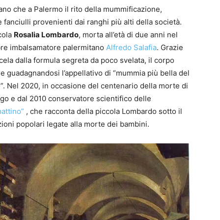
ano che a Palermo il rito della mummificazione,
 fanciulli provenienti dai ranghi più alti della società.
cola
Rosalia Lombardo
, morta all’età di due anni nel
ebre imbalsamatore palermitano
Alfredo Salafia
. Grazie
scela dalla formula segreta da poco svelata, il corpo
ne guadagnandosi l’appellativo di “mummia più bella del
. Nel 2020, in occasione del centenario della morte di
ogo e dal 2010 conservatore scientifico delle
attino”
, che racconta della piccola Lombardo sotto il
zioni popolari legate alla morte dei bambini.