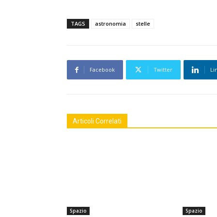
TAGS
astronomia
stelle
Facebook
Twitter
Li
Articoli Correlati
Spazio
Spazio