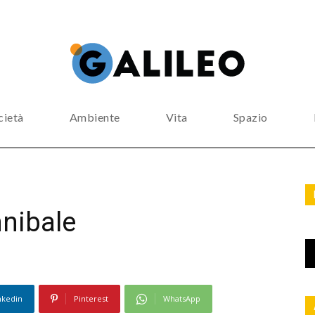
cietà
Ambiente
Vita
Spazio
nnibale
nkedin
Pinterest
WhatsApp