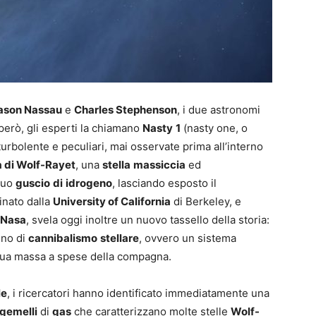
ason Nassau
e
Charles Stephenson
, i due astronomi
però, gli esperti la chiamano
Nasty
1
(nasty one, o
 turbolente e peculiari, mai osservate prima all’interno
a di
Wolf-Rayet
,
un
a
stella
massiccia
ed
 suo
guscio
di
idrogeno
, lasciando esposto il
nato dalla
University of California
di Berkeley, e
Nasa
, svela oggi inoltre un nuovo tassello dell
a
storia:
eno di
cannibalismo
stellare
, ovvero un sistema
 sua massa a spese d
ell
a compagna.
le
, i ricercatori hanno identificato immediatamente una
gemelli
di
gas
che caratterizzano molte stelle
Wolf-