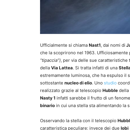
Ufficialmente si chiama
Nast1
, dai nomi di
J
che la scoprirono nel 1963. Ufficiosamente 
“tipaccia”)
, per via delle sue caratteristiche
della
Via Lattea
. Si tratta infatti di una
Stell
estremamente luminosa
, che ha espulso il
sottostante
nucleo di elio
.
Uno
studio
coordi
realizzato grazie al telescopio
Hubble
della
Nasty 1
infatti sarebbe il frutto di un fenom
binario
in cui una stella sta alimentando la
Osservando la stella con il telescopio
Hubb
caratteristica peculiare: invece dei due
lobi