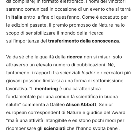
da compilare) in formato elettronico. I nomi dei vincitori
saranno comunicati in occasione di un evento che si terrà
in
Italia
entro la fine di quest’anno. Come è accaduto per
le edizioni passate, il premio promosso da Nature ha lo
scopo di sensibilizzare il mondo della ricerca
sull’importanza del
trasferimento della conoscenza
.
Va da sé che la qualità della
ricerca
non si misuri solo
attraverso un elevato numero di pubblicazioni. Né,
tantomeno, i rapporti tra scienziati
leader
e ricercatori più
giovani possono limitarsi a una forma di sottomissione
lavorativa. “Il
mentoring
è una caratteristica
fondamentale per una comunità scientifica in buona
salute” commenta a Galileo
Alison Abbott
, Senior
european correspondent di Nature e giudice dell’Award
“ma è una attività intangibile e esistono pochi modi per
ricompensare gli
scienziati
che l’hanno svolta bene”.