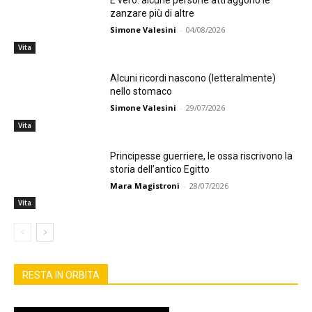
È vero: alcune persone attraggono le
zanzare più di altre
Simone Valesini
-
04/08/2026
Vita
Alcuni ricordi nascono (letteralmente)
nello stomaco
Simone Valesini
-
29/07/2026
Vita
Principesse guerriere, le ossa riscrivono la
storia dell’antico Egitto
Mara Magistroni
-
28/07/2026
Vita
RESTA IN ORBITA