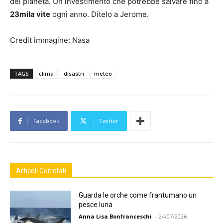
del pianeta. Un investimento che potrebbe salvare fino a
23mila vite
ogni anno. Ditelo a Jerome.
Credit immagine: Nasa
TAGS
clima
disastri
meteo
Facebook
Twitter
Articoli Correlati
Guarda le orche come frantumano un
pesce luna
Anna Lisa Bonfranceschi
-
24/07/2026