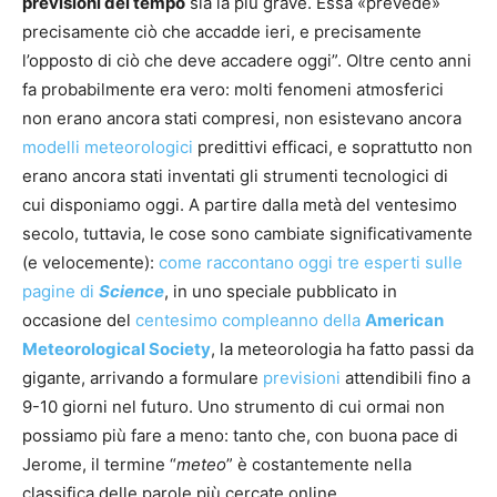
previsioni del tempo
sia la più grave. Essa «prevede»
precisamente ciò che accadde ieri, e precisamente
l’opposto di ciò che deve accadere oggi”. Oltre cento anni
fa probabilmente era vero: molti fenomeni atmosferici
non erano ancora stati compresi, non esistevano ancora
modelli meteorologici
predittivi efficaci, e soprattutto non
erano ancora stati inventati gli strumenti tecnologici di
cui disponiamo oggi. A partire dalla metà del ventesimo
secolo, tuttavia, le cose sono cambiate significativamente
(e velocemente):
come raccontano oggi tre esperti sulle
pagine di
Science
, in uno speciale pubblicato in
occasione del
centesimo compleanno della
American
Meteorological Society
, la meteorologia ha fatto passi da
gigante, arrivando a formulare
previsioni
attendibili fino a
9-10 giorni nel futuro. Uno strumento di cui ormai non
possiamo più fare a meno: tanto che, con buona pace di
Jerome, il termine “
meteo
” è costantemente nella
classifica delle parole più cercate online.