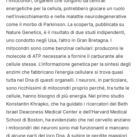
I mitocondri, organelli che fungono da centrali
energetiche per la cellula, potrebbero giocare un ruolo
nell’invecchiamento e nelle malattie neurodegenerative
come il morbo di Parkinson. La scoperta, pubblicata su
Nature Genetics, è il risultato di due studi indipendenti,
uno condotto negli Usa, l’altro in Gran Bretagna. I
mitocondri sono come benzinai cellulari: producono le
molecole di ATP necessarie a fornire il carburante alle
cellule stesse. L’informazione genetica per la sintesi degli
enzimi che fabbricano l’energia cellulare si trova quasi
tutta nel Dna di questi organelli. I neuroni, in particolare,
sono ricchissimi di mitocondri proprio perché, tra tutte le
cellule, hanno bisogno di più energia. Nel primo studio
Konstantin Khrapko, che ha guidato i ricercatori del Beth
Israel Deaconess Medical Center e dell’Harvard Medical
School di Boston, ha evidenziato che nel cervello anziano
i mitocondri dei neuroni sono mal funzionanti e mancano
di alcune parti del loro Dna. A subire le perdite maggiori