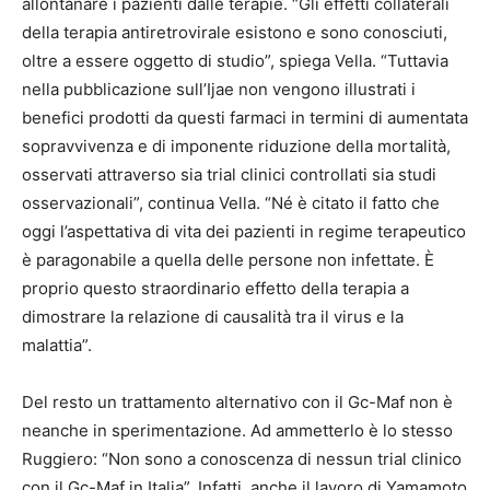
allontanare i pazienti dalle terapie. “Gli effetti collaterali
della terapia antiretrovirale esistono e sono conosciuti,
oltre a essere oggetto di studio”, spiega Vella. “Tuttavia
nella pubblicazione sull’Ijae non vengono illustrati i
benefici prodotti da questi farmaci in termini di aumentata
sopravvivenza e di imponente riduzione della mortalità,
osservati attraverso sia trial clinici controllati sia studi
osservazionali”, continua Vella. “Né è citato il fatto che
oggi l’aspettativa di vita dei pazienti in regime terapeutico
è paragonabile a quella delle persone non infettate. È
proprio questo straordinario effetto della terapia a
dimostrare la relazione di causalità tra il virus e la
malattia”.
Del resto un trattamento alternativo con il Gc-Maf non è
neanche in sperimentazione. Ad ammetterlo è lo stesso
Ruggiero: “Non sono a conoscenza di nessun trial clinico
con il Gc-Maf in Italia”. Infatti, anche il lavoro di Yamamoto