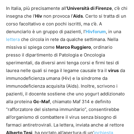
In Italia, più precisamente all
’Università di Firenze
, c’è chi
insegna che l’
Hiv
non provoca l’
Aids
. Certo si tratta di un
corso facoltativo e con pochi iscritti, ma c’è. A
denunciarlo è un gruppo di pazienti, l’
Hivforum
, in una
lettera
che circola in rete da qualche settimana. Nella
missiva si spiega come
Marco Ruggiero
, ordinario
presso il dipartimento di Patologia e Oncologia
sperimentali, da diversi anni tenga corsi e firmi tesi di
laurea nelle quali si nega il legame causale tra il
virus
da
immunodeficienza umana (Hiv) e la sindrome da
immunodeficienza acquisita (Aids). Inoltre, scrivono i
pazienti, il docente sostiene che uno yogurt addizionato
alla proteina
Gc-Maf
, chiamato Maf 314 e definito
“rafforzatore del sistema immunitario”, consentirebbe
all’organismo di combattere il virus senza bisogno di
farmaci antiretrovirali. La lettera, inviata anche al rettore
Alberto Tesi
, ha portato all’apertura di un’
inchiesta