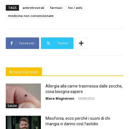
TAGS
antiretrovirali
farmaci
hiv / aids
medicina non convenzionale
Facebook
Twitter
Articoli Correlati
Allergia alla carne trasmessa dalle zecche,
cosa bisogna sapere
Mara Magistroni
-
06/08/2026
Salute
Misofonia, ecco perché i suoni di chi
mangia vi danno così fastidio