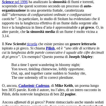
Science
nel 1996
ha analizzato la
sinuosità
di fiumi e torrenti,
scoprendo che questi scorrono secondo un processo di
auto-
organizzazione
in una geometria frattale, caratterizzata
dall’
“alternanza di configurazioni ordinate e configurazioni
caotiche”
. In particolare, lo studio di Stolum ha evidenziato che il
rapporto tra la lunghezza effettiva di un fiume dalla sorgente alla
foce e la lunghezza in linea d’aria è approssimabile a
pi greco
. O, in
altre parole, che
la sinuosità media
di un fiume è molto vicina a
3,14.
Il
New Scientist
ricorda
che esiste persino un
genere letterario
ispirato a pi greco. Si chiama
Pilish
, ed è
“uno stile di scrittura in
cui la lunghezza delle parole consecutive è uguale alle cifre decimali
di pi greco”
. Un esempio? Questo poema di
Joseph Shipley
:
But a time I spent wandering in bloomy night;
Yon tower, tinkling chimewise, loftily opportune.
Out, up, and together came sudden to Sunday rite,
The one solemnly off to correct plenilune.
O, ancora,
Cadaeimic Cadenza
, di
Mike Keith
, un poema lungo
ben 3835 parole. Keith è autore, tra l’altro, di un intero racconto in
Pilish, della notevole lunghezza di ben
22 pagine
.
Ancora
affamati
di pi greco? Potete rintracciarlo anche stando seduti