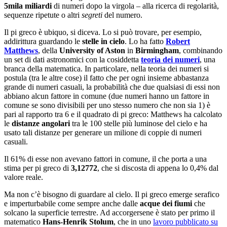
5mila miliardi
di numeri dopo la virgola – alla ricerca di regolarità,
sequenze ripetute o altri
segreti
del numero.
Il pi greco è ubiquo, si diceva. Lo si può trovare, per esempio,
addirittura guardando le
stelle in cielo
. Lo ha fatto
Robert
Matthews
, della
University of Aston
in
Birmingham
, combinando
un set di dati astronomici con la cosiddetta
teoria dei numeri
, una
branca della matematica. In particolare, nella teoria dei numeri si
postula (tra le altre cose) il fatto che per ogni insieme abbastanza
grande di numeri casuali, la probabilità che due qualsiasi di essi non
abbiano alcun fattore in comune (due numeri hanno un fattore in
comune se sono divisibili per uno stesso numero che non sia 1) è
pari al rapporto tra 6 e il quadrato di pi greco: Matthews ha calcolato
le
distanze angolari
tra le 100 stelle più luminose del cielo e ha
usato tali distanze per generare un milione di coppie di numeri
casuali.
Il 61% di esse non avevano fattori in comune, il che porta a una
stima per pi greco di
3,12772
, che si discosta di appena lo 0,4% dal
valore reale.
Ma non c’è bisogno di guardare al cielo. Il pi greco emerge serafico
e imperturbabile come sempre anche dalle
acque dei fiumi
che
solcano la superficie terrestre. Ad accorgersene è stato per primo il
matematico
Hans-Henrik Stolum
, che in uno
lavoro pubblicato su