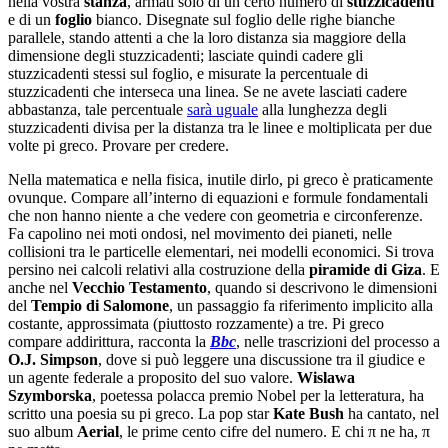
nella vostra
stanza
, armati solo di un certo numero di
stuzzicadenti
e di un
foglio
bianco. Disegnate sul foglio delle righe bianche
parallele, stando attenti a che la loro distanza sia maggiore della
dimensione degli stuzzicadenti; lasciate quindi cadere gli
stuzzicadenti stessi sul foglio, e misurate la percentuale di
stuzzicadenti che interseca una linea. Se ne avete lasciati cadere
abbastanza, tale percentuale
sarà uguale
alla lunghezza degli
stuzzicadenti divisa per la distanza tra le linee e moltiplicata per due
volte pi greco. Provare per credere.
Nella matematica e nella fisica, inutile dirlo, pi greco è praticamente
ovunque. Compare all’interno di equazioni e formule fondamentali
che non hanno niente a che vedere con geometria e circonferenze.
Fa capolino nei moti ondosi, nel movimento dei pianeti, nelle
collisioni tra le particelle elementari, nei modelli economici. Si trova
persino nei calcoli relativi alla costruzione della
piramide di Giza
. E
anche nel
Vecchio Testamento
, quando si descrivono le dimensioni
del
Tempio di Salomone
, un passaggio fa riferimento implicito alla
costante, approssimata (piuttosto rozzamente) a tre. Pi greco
compare addirittura, racconta la
Bbc
, nelle trascrizioni del processo a
O.J. Simpson
, dove si può leggere una discussione tra il giudice e
un agente federale a proposito del suo valore.
Wislawa
Szymborska
, poetessa polacca premio Nobel per la letteratura, ha
scritto una poesia su pi greco. La pop star
Kate Bush
ha cantato, nel
suo album
Aerial
, le prime cento cifre del numero. E chi π ne ha, π