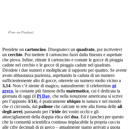
(Foto via Pixabay)
Prendete un
cartoncino
. Disegnateci un
quadrato
, poi iscrivetevi
un
cerchio
. Poi mettete il cartoncino fuori dalla finestra e aspettate
che piova. Infine, ritirate il cartoncino e contate le gocce di pioggia
cadute nel cerchio e le gocce di pioggia cadute nel quadrato.
Dividete i due numeri e moltiplicate il rapporto per quattro. Se avrete
avuto abbastanza pazienza, aspettando la caduta di un numero
sufficientemente alto di gocce, otterrete un numero molto vicino a
3,14
. Non c’è niente di magico, naturalmente: il celeberrimo
pi
greco
, la costante più famose della
matematica
, cui è dedicata la
giornata di oggi (il
Pi Day
, che nella notazione americana si scrive
per l’appunto
3/14
), è praticamente
ubiquo
in natura e nel mondo
che ci circonda, dal
pallone
che calciate in rete alla forma delle
ali
degli aerei
, passando per l’
iride
dei vostri occhi e gli
attorcigliamenti della doppia elica del
dna
. Ed è (anche) per questo
che la comunità scientifica continua implacabile la propria
caccia
alle cifre decimali di pi greco – attualmente siamo arrivati a quota