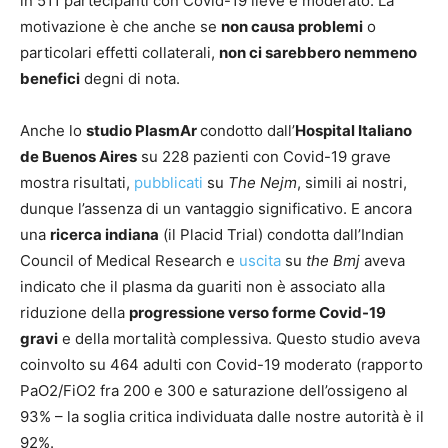
in 511 partecipanti con Covid-19 lieve e moderato. La
motivazione è che anche se
non causa problemi
o
particolari effetti collaterali,
non ci sarebbero nemmeno
benefici
degni di nota.
Anche lo
studio PlasmAr
condotto dall’
Hospital Italiano
de Buenos Aires
su 228 pazienti con Covid-19 grave
mostra risultati,
pubblicati
su
The Nejm
, simili ai nostri,
dunque l’assenza di un vantaggio significativo. E ancora
una
ricerca indiana
(il Placid Trial) condotta dall’Indian
Council of Medical Research e
uscita
su
the Bmj
aveva
indicato che il plasma da guariti non è associato alla
riduzione della
progressione verso forme Covid-19
gravi
e della mortalità complessiva. Questo studio aveva
coinvolto su 464 adulti con Covid-19 moderato (rapporto
PaO2/FiO2 fra 200 e 300 e saturazione dell’ossigeno al
93% – la soglia critica individuata dalle nostre autorità è il
92%.