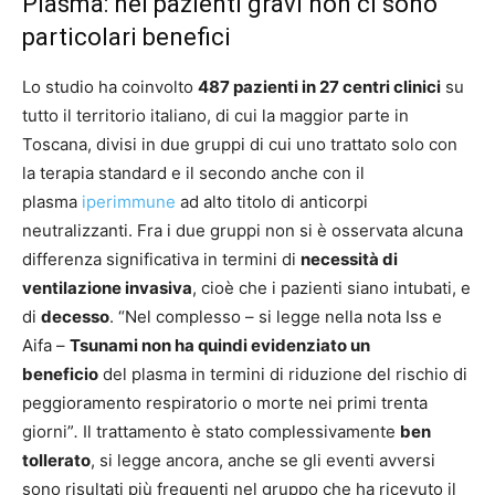
Plasma: nei pazienti gravi non ci sono
particolari benefici
Lo studio ha coinvolto
487 pazienti in 27 centri clinici
su
tutto il territorio italiano, di cui la maggior parte in
Toscana, divisi in due gruppi di cui uno trattato solo con
la terapia standard e il secondo anche con il
plasma
iperimmune
ad alto titolo di anticorpi
neutralizzanti. Fra i due gruppi non si è osservata alcuna
differenza significativa in termini di
necessità di
ventilazione invasiva
, cioè che i pazienti siano intubati, e
di
decesso
. “Nel complesso – si legge nella nota Iss e
Aifa –
Tsunami non ha quindi evidenziato un
beneficio
del plasma in termini di riduzione del rischio di
peggioramento respiratorio o morte nei primi trenta
giorni”
.
Il trattamento è stato complessivamente
ben
tollerato
, si legge ancora, anche se gli eventi avversi
sono risultati più frequenti nel gruppo che ha ricevuto il