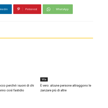
nkedin
Pinterest
WhatsApp
Vita
cco perché i suoni di chi
È vero: alcune persone attraggono le
nno così fastidio
zanzare più di altre