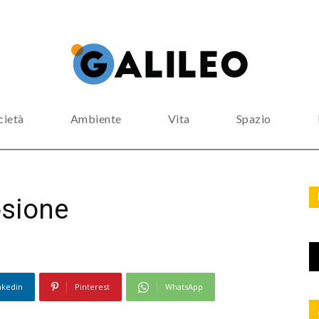
cietà
Ambiente
Vita
Spazio
osione
nkedin
Pinterest
WhatsApp