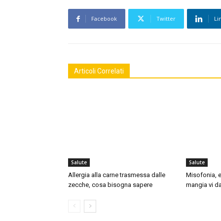
Facebook
Twitter
Li
Articoli Correlati
Salute
Salute
Allergia alla carne trasmessa dalle
Misofonia, e
zecche, cosa bisogna sapere
mangia vi da