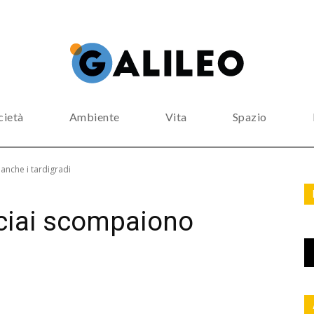
cietà
Ambiente
Vita
Spazio
anche i tardigradi
cciai scompaiono