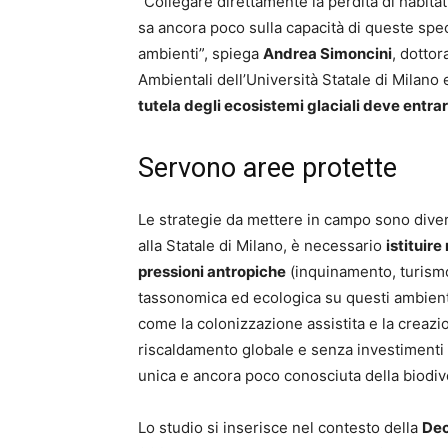
“Collegare direttamente la perdita di habitat
sa ancora poco sulla capacità di queste spec
ambienti”, spiega
Andrea Simoncini
, dotto
Ambientali dell’Università Statale di Milano
tutela degli ecosistemi glaciali deve entrar
Servono aree protette
Le strategie da mettere in campo sono div
alla Statale di Milano, è necessario
istituire
pressioni antropiche
(inquinamento, turismo,
tassonomica ed ecologica su questi ambienti
come la colonizzazione assistita e la creaz
riscaldamento globale e senza investimenti m
unica e ancora poco conosciuta della biodive
Lo studio si inserisce nel contesto della
Dec