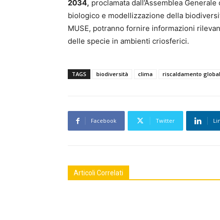
2034,
proclamata dall’Assemblea Generale de
biologico e modellizzazione della biodiversità
MUSE, potranno fornire informazioni rilevant
delle specie in ambienti criosferici.
TAGS
biodiversità
clima
riscaldamento globa
Facebook
Twitter
Li
Articoli Correlati