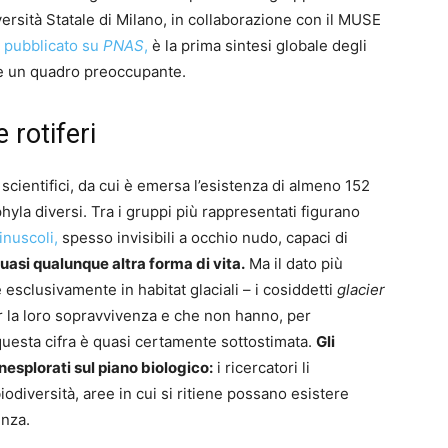
iversità Statale di Milano, in collaborazione con il MUSE
o, pubblicato su
PNAS
,
è la prima sintesi globale degli
nge un quadro preoccupante.
 rotiferi
li scientifici, da cui è emersa l’esistenza di almeno 152
hyla diversi. Tra i gruppi più rappresentati figurano
inuscoli,
spesso invisibili a occhio nudo, capaci di
asi qualunque altra forma di vita.
Ma il dato più
 esclusivamente in habitat glaciali – i cosiddetti
glacier
 la loro sopravvivenza e che non hanno, per
 questa cifra è quasi certamente sottostimata.
Gli
esplorati sul piano biologico:
i ricercatori li
iodiversità, aree in cui si ritiene possano esistere
enza.