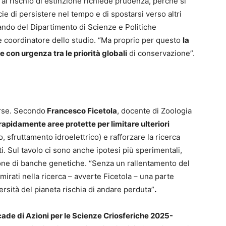
 al rischio di estinzione richiede prudenza, perché si
ie di persistere nel tempo e di spostarsi verso altri
rando del Dipartimento di Scienze e Politiche
 e coordinatore dello studio. “Ma proprio per questo
la
e con urgenza tra le priorità globali
di conservazione”.
erse. Secondo
Francesco Ficetola
, docente di Zoologia
 rapidamente aree protette per limitare ulteriori
 sfruttamento idroelettrico) e rafforzare la ricerca
. Sul tavolo ci sono anche ipotesi più sperimentali,
ione di banche genetiche. “Senza un rallentamento del
irati nella ricerca – avverte Ficetola – una parte
rsità del pianeta rischia di andare perduta”
.
ade di Azioni per le Scienze Criosferiche 2025-