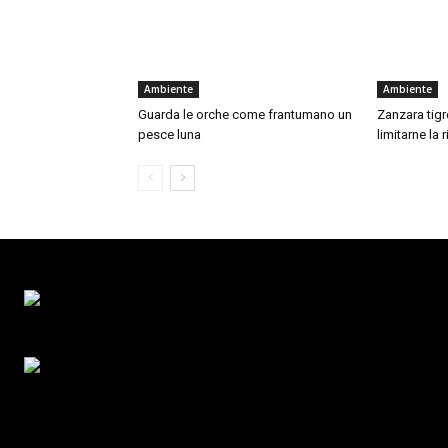
Ambiente
Ambiente
Guarda le orche come frantumano un
Zanzara tigre
pesce luna
limitarne la