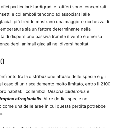
fici particolari: tardigradi e rotiferi sono concentrati
setti e collemboli tendono ad associarsi alle
glaciali più fredde mostrano una maggiore ricchezza di
 temperatura sia un fattore determinante nella
tà di dispersione passiva tramite il vento è emersa
nza degli animali glaciali nei diversi habitat.
00
onfronto tra la distribuzione attuale delle specie e gli
nel caso di un riscaldamento molto limitato, entro il 2100
ro habitat: i collemboli
Desoria calderonis
e
ropion afroglacialis
.
Altre dodici specie ne
o come una delle aree in cui questa perdita potrebbe
o.