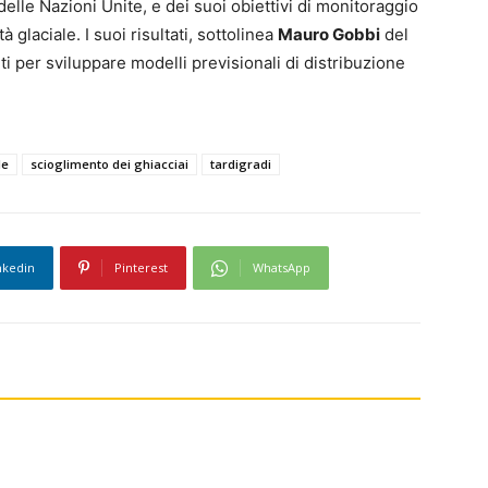
lle Nazioni Unite, e dei suoi obiettivi di monitoraggio
 glaciale. I suoi risultati, sottolinea
Mauro Gobbi
del
i per sviluppare modelli previsionali di distribuzione
le
scioglimento dei ghiacciai
tardigradi
nkedin
Pinterest
WhatsApp