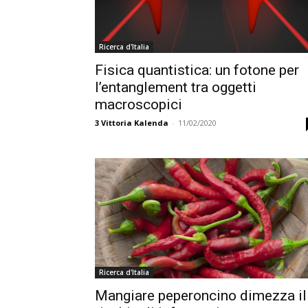
Ricerca d'Italia
Fisica quantistica: un fotone per
l’entanglement tra oggetti
macroscopici
3
Vittoria Kalenda
-
11/02/2020
Ricerca d'Italia
Mangiare peperoncino dimezza il