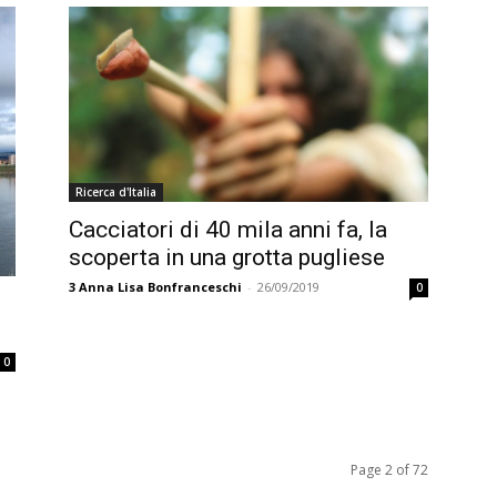
Ricerca d'Italia
Cacciatori di 40 mila anni fa, la
scoperta in una grotta pugliese
3
Anna Lisa Bonfranceschi
-
26/09/2019
0
0
Page 2 of 72