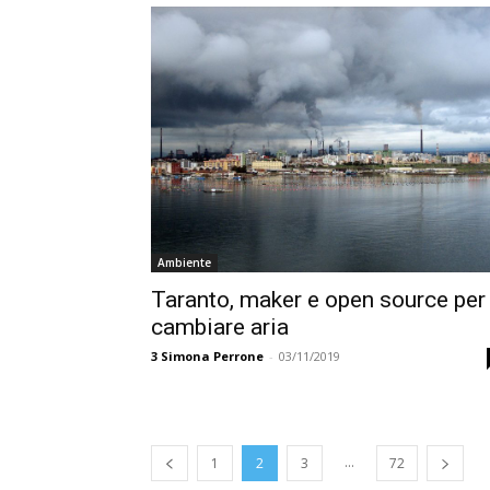
Ambiente
Taranto, maker e open source per
cambiare aria
3
Simona Perrone
-
03/11/2019
...
1
2
3
72