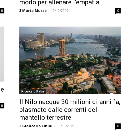
modo per allenare l’empatia
3
Marta Musso
-
10/12/2019
0
0
le
Ricerca d'Italia
Il Nilo nacque 30 milioni di anni fa,
0
plasmato dalle correnti del
mantello terrestre
3
Giancarlo Cinini
-
13/11/2019
0