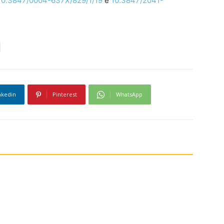
10.3847/0004-637X/829/1/19
e
10.3847/2041-
nkedin
Pinterest
WhatsApp