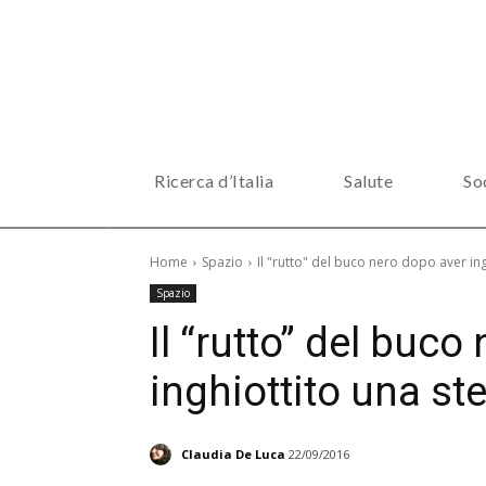
Ricerca d’Italia
Salute
So
Home
Spazio
Il "rutto" del buco nero dopo aver ing
Spazio
Il “rutto” del buco
inghiottito una ste
Claudia De Luca
22/09/2016