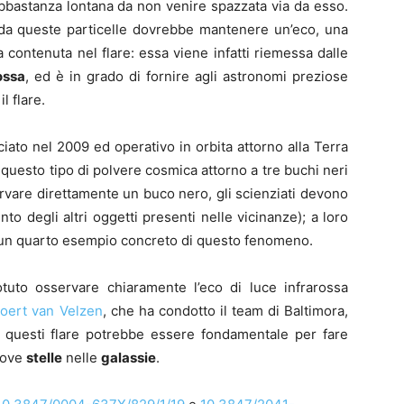
bbastanza lontana da non venire spazzata via da esso.
a da queste particelle dovrebbe mantenere un’eco, una
contenuta nel flare: essa viene infatti riemessa dalle
ossa
, ed è in grado di fornire agli astronomi preziose
l flare.
iato nel 2009 ed operativo in orbita attorno alla Terra
o questo tipo di polvere cosmica attorno a tre buchi neri
rvare direttamente un buco nero, gli scienziati devono
o degli altri oggetti presenti nelle vicinanze); a loro
to un quarto esempio concreto di questo fenomeno.
uto osservare chiaramente l’eco di luce infrarossa
joert van Velzen
, che ha condotto il team di Baltimora,
questi flare potrebbe essere fondamentale per fare
uove
stelle
nelle
galassie
.