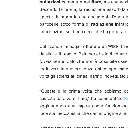
radiazioni
contenute nel
flare
, ma anche a
Secondo la teoria, la radiazione assorbit
specie di impronta che documenta l’energia 
particelle sotto forma di
radiazione infrar
informazioni sul buco nero che ha generato i
Utilizzando immagini ottenute da WISE, lanc
da allora, il team di Baltimora ha individuat
(ovviamente, dato che non è possibile osse
ipotizzare la sua presenza dal comportament
volta gli scienziati cinesi hanno individua
“Questa è la prima volta che abbiamo pot
causato da diversi flare,” ha commentato
S
aggiungendo che capire come funzionano 
luce sui meccanismi che danno origine a n