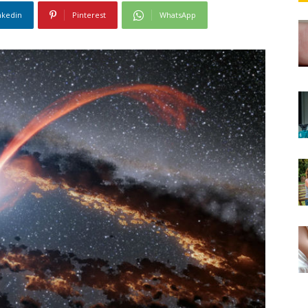
nkedin
Pinterest
WhatsApp