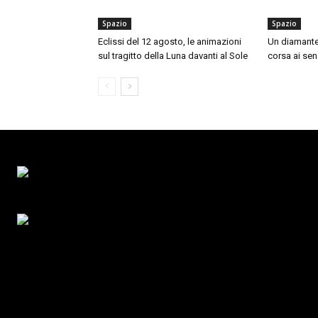
Spazio
Spazio
Eclissi del 12 agosto, le animazioni
Un diamante n
sul tragitto della Luna davanti al Sole
corsa ai sens