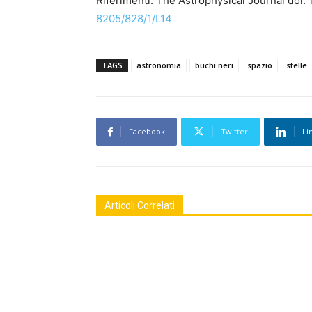
Riferimenti: The Astrophysical Journal doi:
8205/828/1/L14
TAGS
astronomia
buchi neri
spazio
stelle
Facebook
Twitter
Li
Articoli Correlati