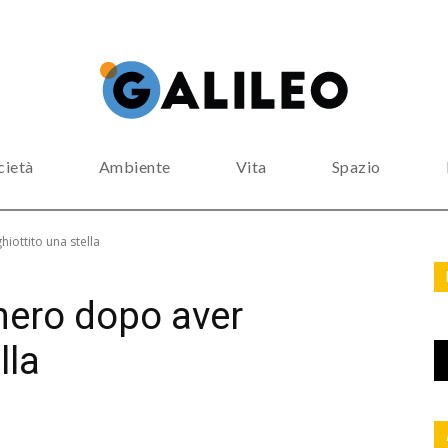
cietà
Ambiente
Vita
Spazio
hiottito una stella
 nero dopo aver
lla