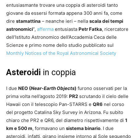
entusiasmante trovare una coppia di asteroidi tanto
giovane da essersi formata appena 300 anni fa, come
dire
stamattina
– neanche ieri – nella
scala dei tempi
astronomici
”,
afferma
entusiasta
Petr Fatka
, ricercatore
dell’Istituto Astronomico dell’Accademia Ceca delle
Scienze e primo nome dello studio pubblicato sul
Monthly Notices of the Royal Astronomical Society
Asteroidi
in coppia
I due
NEO (
Near-Earth Objects
)
furono osservati per la
prima volta nell’agosto 2019:
PR2
scrutando il cielo delle
Hawaii con il telescopio Pan-STARRS e
QR6
nel corso
del progetto Catalina Sky Survey in Arizona. Fu subito
chiaro che PR2 e QR6, del diametro rispettivamente di
1
km e 500 m
, formavano un
sistema binario
. I due
asteroidi, infatti, girano insieme intorno al Sole seguendo