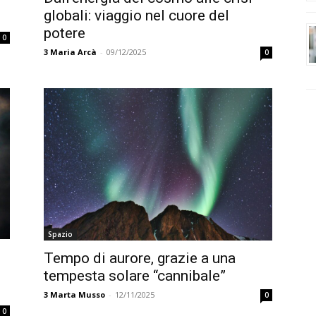
globali: viaggio nel cuore del
potere
0
3
Maria Arcà
-
09/12/2025
0
Spazio
Tempo di aurore, grazie a una
tempesta solare “cannibale”
3
Marta Musso
-
12/11/2025
0
0