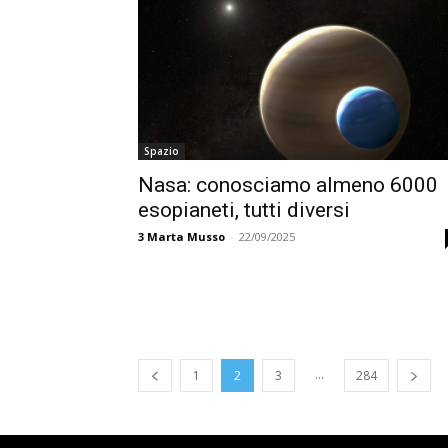
Spazio
Nasa: conosciamo almeno 6000
esopianeti, tutti diversi
3
Marta Musso
-
22/09/2025
...
1
2
3
284