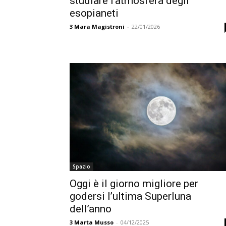
studiare l’atmosfera degli
esopianeti
3
Mara Magistroni
-
22/01/2026
Spazio
Oggi è il giorno migliore per
godersi l’ultima Superluna
dell’anno
3
Marta Musso
-
04/12/2025