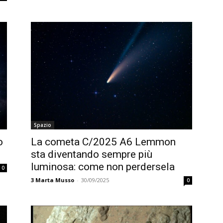
Spazio
o
La cometa C/2025 A6 Lemmon
sta diventando sempre più
luminosa: come non perdersela
0
3
Marta Musso
-
30/09/2025
0