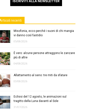
ISCRIVITI ALLA NEWSLETTER
Articoli recenti
Misofonia, ecco perché i suoni di chi mangia
vi danno così fastidio
05/08/2026
È vero: alcune persone attraggono le zanzare
più di altre
04/08/2026
Allattamento al seno: tre miti da sfatare
03/08/2026
Eclissi del 12 agosto, le animazioni sul
tragitto della Luna davanti al Sole
31/07/2026