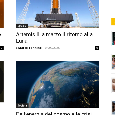
Spazio
e
Artemis II: a marzo il ritorno alla
Luna
3
Marco Tannino
-
04/02/2026
0
0
Società
Dall’energia del cosmo alle crisi