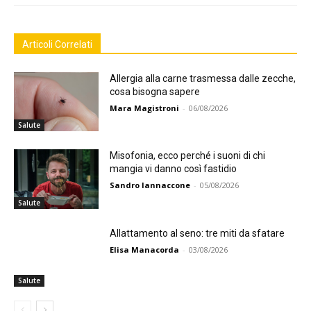
Articoli Correlati
Allergia alla carne trasmessa dalle zecche,
cosa bisogna sapere
Mara Magistroni
-
06/08/2026
Salute
Misofonia, ecco perché i suoni di chi
mangia vi danno così fastidio
Sandro Iannaccone
-
05/08/2026
Salute
Allattamento al seno: tre miti da sfatare
Elisa Manacorda
-
03/08/2026
Salute