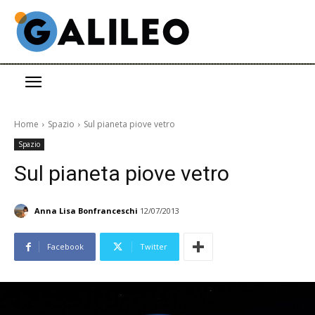
Home
Spazio
Sul pianeta piove vetro
Spazio
Sul pianeta piove vetro
Anna Lisa Bonfranceschi
12/07/2013
Facebook
Twitter