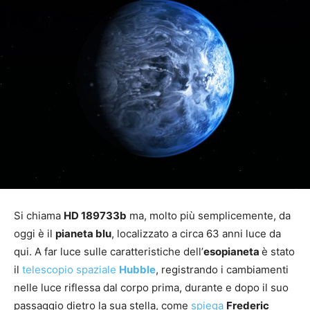
Si chiama
HD 189733b
ma, molto più semplicemente, da
oggi è il
pianeta blu
, localizzato a circa 63 anni luce da
qui. A far luce sulle caratteristiche dell’
esopianeta
è stato
il
telescopio spaziale
Hubble
, registrando i cambiamenti
nelle luce riflessa dal corpo prima, durante e dopo il suo
passaggio dietro la sua stella, come
spiega
Frederic