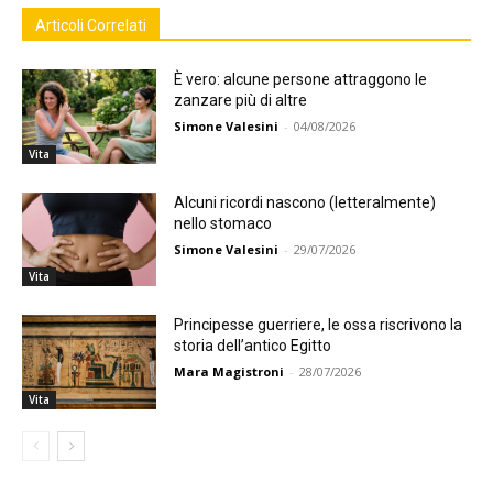
Articoli Correlati
È vero: alcune persone attraggono le
zanzare più di altre
Simone Valesini
-
04/08/2026
Vita
Alcuni ricordi nascono (letteralmente)
nello stomaco
Simone Valesini
-
29/07/2026
Vita
Principesse guerriere, le ossa riscrivono la
storia dell’antico Egitto
Mara Magistroni
-
28/07/2026
Vita