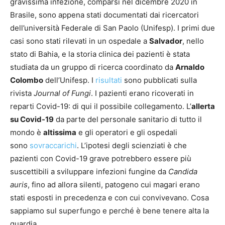
gravissima infezione, comparsi nel dicembre 2020 in
Brasile, sono appena stati documentati dai ricercatori
dell’università Federale di San Paolo (Unifesp). I primi due
casi sono stati rilevati in un ospedale a
Salvador
, nello
stato di Bahia, e la storia clinica dei pazienti è stata
studiata da un gruppo di ricerca coordinato da
Arnaldo
Colombo
dell’Unifesp. I
risultati
sono pubblicati sulla
rivista
Journal of Fungi
. I pazienti erano ricoverati in
reparti Covid-19: di qui il possibile collegamento. L’
allerta
su Covid-19
da parte del personale sanitario di tutto il
mondo è
altissima
e gli operatori e gli ospedali
sono
sovraccarichi
. L’ipotesi degli scienziati è che
pazienti con Covid-19 grave potrebbero essere più
suscettibili a sviluppare infezioni fungine da
Candida
auris
, fino ad allora silenti, patogeno cui magari erano
stati esposti in precedenza e con cui convivevano. Cosa
sappiamo sul superfungo e perché è bene tenere alta la
guardia.