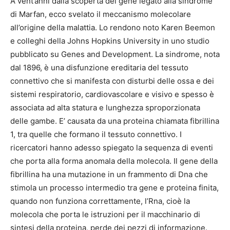
A vent’anni dalla scoperta del gene legato alla sindrome
di Marfan, ecco svelato il meccanismo molecolare
all’origine della malattia. Lo rendono noto Karen Beemon
e colleghi della Johns Hopkins University in uno studio
pubblicato su Genes and Development. La sindrome, nota
dal 1896, è una disfunzione ereditaria del tessuto
connettivo che si manifesta con disturbi delle ossa e dei
sistemi respiratorio, cardiovascolare e visivo e spesso è
associata ad alta statura e lunghezza sproporzionata
delle gambe. E’ causata da una proteina chiamata fibrillina
1, tra quelle che formano il tessuto connettivo. I
ricercatori hanno adesso spiegato la sequenza di eventi
che porta alla forma anomala della molecola. Il gene della
fibrillina ha una mutazione in un frammento di Dna che
stimola un processo intermedio tra gene e proteina finita,
quando non funziona correttamente, l’Rna, cioè la
molecola che porta le istruzioni per il macchinario di
sintesi della proteina, perde dei pezzi di informazione.