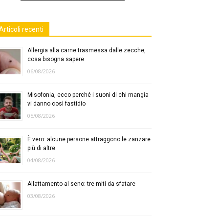
Articoli recenti
Allergia alla carne trasmessa dalle zecche,
cosa bisogna sapere
06/08/2026
Misofonia, ecco perché i suoni di chi mangia
vi danno così fastidio
05/08/2026
È vero: alcune persone attraggono le zanzare
più di altre
04/08/2026
Allattamento al seno: tre miti da sfatare
03/08/2026