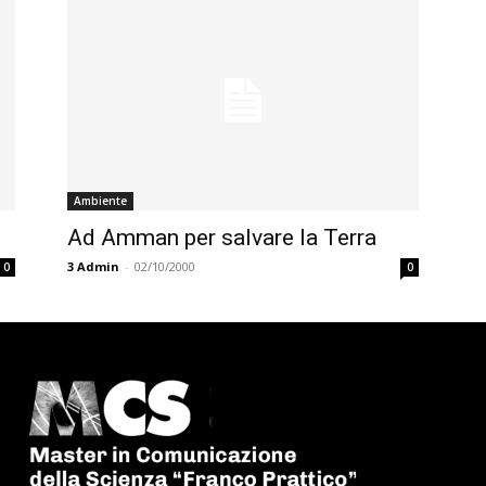
Ambiente
Ad Amman per salvare la Terra
3
Admin
-
02/10/2000
0
0