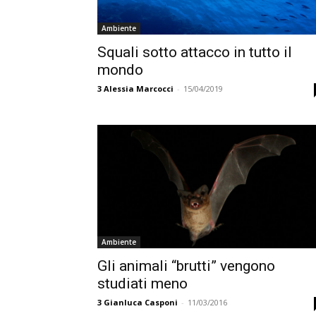
Ambiente
Squali sotto attacco in tutto il
mondo
3
Alessia Marcocci
-
15/04/2019
Ambiente
Gli animali “brutti” vengono
studiati meno
3
Gianluca Casponi
-
11/03/2016