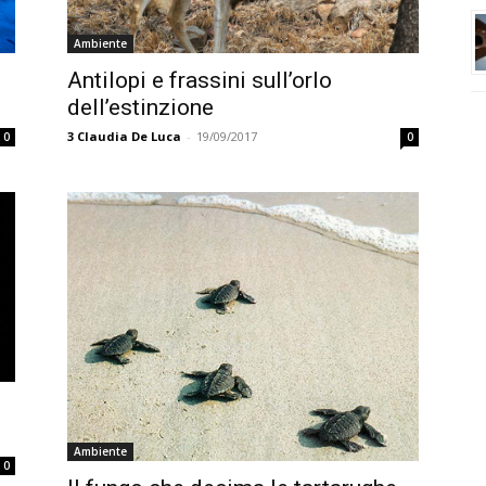
Ambiente
Antilopi e frassini sull’orlo
dell’estinzione
3
Claudia De Luca
-
19/09/2017
0
0
Ambiente
0