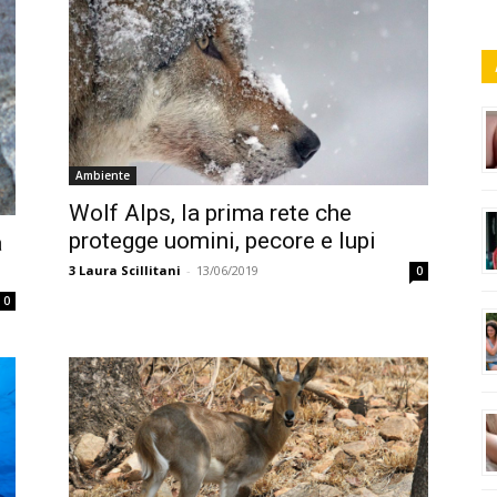
Ambiente
Wolf Alps, la prima rete che
protegge uomini, pecore e lupi
a
3
Laura Scillitani
-
13/06/2019
0
0