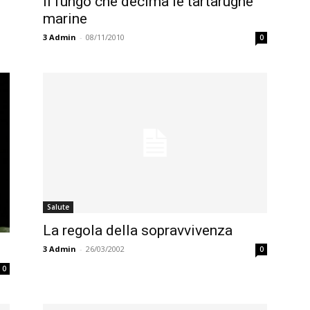
Il fungo che decima le tartarughe
marine
3
Admin
-
08/11/2010
0
Salute
La regola della sopravvivenza
3
Admin
-
26/03/2002
0
0