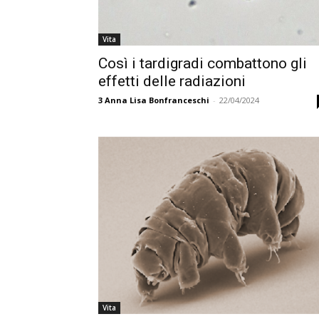
Vita
Così i tardigradi combattono gli
effetti delle radiazioni
3
Anna Lisa Bonfranceschi
-
22/04/2024
Vita