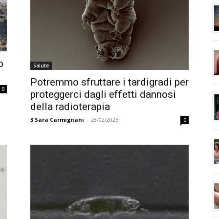
o
Salute
Potremmo sfruttare i tardigradi per
0
proteggerci dagli effetti dannosi
della radioterapia
3
Sara Carmignani
-
28/02/2025
0