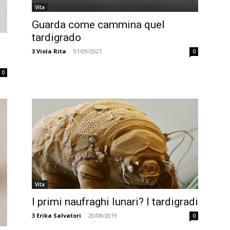
Vita
Guarda come cammina quel
tardigrado
3
Viola Rita
-
01/09/2021
0
0
Vita
I primi naufraghi lunari? I tardigradi
3
Erika Salvatori
-
20/08/2019
0