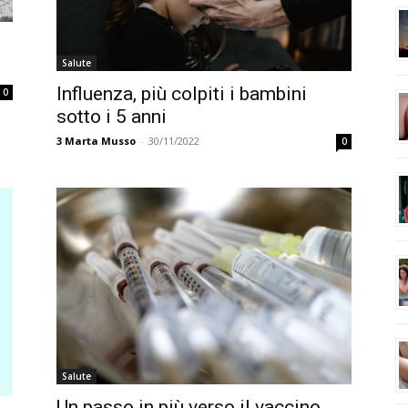
o
Salute
Influenza, più colpiti i bambini
0
sotto i 5 anni
3
Marta Musso
-
30/11/2022
0
Salute
Un passo in più verso il vaccino