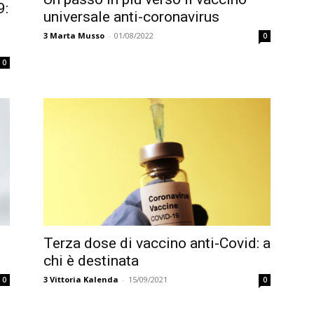
9:
universale anti-coronavirus
3
Marta Musso
-
01/08/2022
0
0
Terza dose di vaccino anti-Covid: a
chi è destinata
3
Vittoria Kalenda
-
15/09/2021
0
0