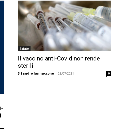
Salute
Il vaccino anti-Covid non rende
sterili
3
Sandro Iannaccone
-
28/07/2021
0
i-
i