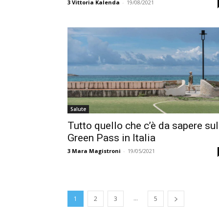
3
Vittoria Kalenda
-
19/08/2021
Salute
Tutto quello che c’è da sapere sul
Green Pass in Italia
3
Mara Magistroni
-
19/05/2021
...
1
2
3
5