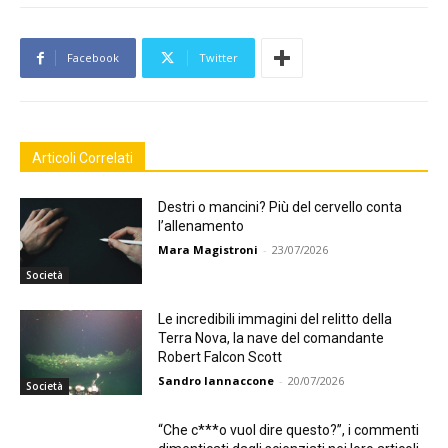
Facebook
Twitter
Articoli Correlati
Destri o mancini? Più del cervello conta
l’allenamento
Mara Magistroni
-
23/07/2026
Società
Le incredibili immagini del relitto della
Terra Nova, la nave del comandante
Robert Falcon Scott
Sandro Iannaccone
-
20/07/2026
Società
“Che c***o vuol dire questo?”, i commenti