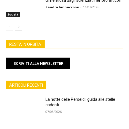
dimenticati dagli scienziati nei loro articoli
Sandro Iannaccone
-
16/07/2026
Società
RESTA IN ORBITA
ISCRIVITI ALLA NEWSLETTER
ARTICOLI RECENTI
La notte delle Perseidi: guida alle stelle
cadenti
07/08/2026