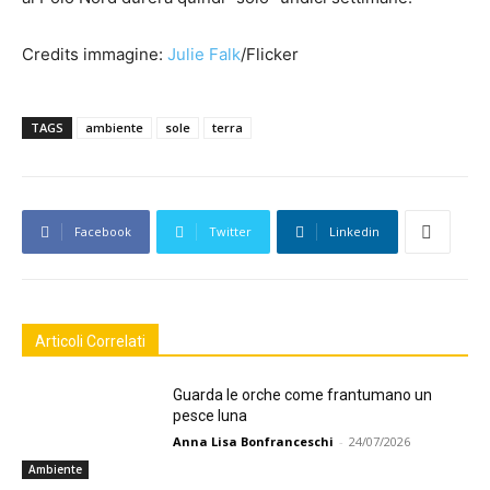
Credits immagine:
Julie Falk
/Flicker
TAGS
ambiente
sole
terra
Facebook
Twitter
Linkedin
Articoli Correlati
Guarda le orche come frantumano un
pesce luna
Anna Lisa Bonfranceschi
-
24/07/2026
Ambiente