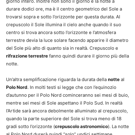
giorno intero. Inoltre non sono il giorno e la notte a
durare dodici ore, ma è il centro geometrico del Sole a
trovarsi sopra e sotto l’orizzonte per questa durata. Al
crepuscolo il Sole illumina il cielo anche quando il suo
centro si trova ancora sotto l’orizzonte e l’atmosfera
terrestre devia la luce solare facendo apparire il diametro
del Sole più alto di quanto sia in realtà. Crepuscolo e
rifrazione terrestre
fanno quindi durare il giorno più della
notte.
Un’altra semplificazione riguarda la durata della
notte
al
Polo Nord
. In molti testi si legge che con l’equinozio
d’autunno per il Polo Nord cominceranno sei mesi di buio,
mentre sei mesi di Sole aspettano il Polo Sud. In realtà
l’Artide sarà ancora debolmente alluminato al crepuscolo,
quando la parte superiore del Sole si trova meno di 18
gradi sotto l’orizzonte (
crepuscolo astronomico
). La notte
al Polo Nord durerà quindi “solo” undici settimane.