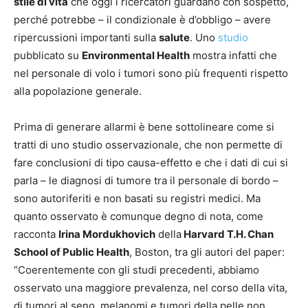
stile di vita
che oggi i ricercatori guardano con sospetto,
perché potrebbe – il condizionale è d’obbligo – avere
ripercussioni importanti sulla
salute
. Uno
studio
pubblicato su
Environmental Health
mostra infatti che
nel personale di volo i tumori sono più frequenti rispetto
alla popolazione generale.
Prima di generare allarmi è bene sottolineare come si
tratti di uno studio osservazionale, che non permette di
fare conclusioni di tipo causa-effetto e che i dati di cui si
parla – le diagnosi di tumore tra il personale di bordo –
sono autoriferiti e non basati su registri medici. Ma
quanto osservato è comunque degno di nota, come
racconta
Irina Mordukhovich
della
Harvard T.H. Chan
School of Public Health
, Boston, tra gli autori del paper:
“Coerentemente con gli studi precedenti, abbiamo
osservato una maggiore prevalenza, nel corso della vita,
di tumori al seno, melanomi e tumori della pelle non