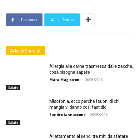
Facebook
Twitter
Articoli Correlati
Allergia alla carne trasmessa dalle zecche,
cosa bisogna sapere
Mara Magistroni
-
06/08/2026
Salute
Misofonia, ecco perché i suoni di chi
mangia vi danno così fastidio
Sandro Iannaccone
-
05/08/2026
Salute
Allattamento al seno: tre miti da sfatare