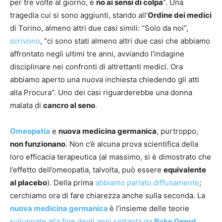
per tre volte al giorno, e
no ai sensi di colpa
”. Una
tragedia cui si sono aggiunti, stando all’
Ordine dei medici
di Torino, almeno altri due casi simili: “Solo da noi”,
scrivono
, “ci sono stati almeno altri due casi che abbiamo
affrontato negli ultimi tre anni, avviando l’indagine
disciplinare nei confronti di altrettanti medici. Ora
abbiamo aperto una nuova inchiesta chiedendo gli atti
alla Procura”. Uno dei casi riguarderebbe una donna
malata di
cancro al seno
.
Omeopatia
e
nuova medicina germanica
, purtroppo,
non funzionano
. Non c’è alcuna prova scientifica della
loro efficacia terapeutica (al massimo, si è dimostrato che
l’effetto dell’omeopatia, talvolta, può essere
equivalente
al placebo
). Della prima
abbiamo parlato diffusamente
;
cerchiamo ora di fare chiarezza anche sulla seconda. La
nuova medicina germanica
è l’insieme delle teorie
sviluppate alla fine degli anni settanta da
Ryke Geerd