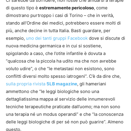
Ci sarebbe da sorridere, non fosse che affidarsi a terapie
di questo tipo è
estremamente pericoloso
, come
dimostrano purtroppo i casi di Torino – che in verità,
stando all’Ordine dei medici, potrebbero essere molti di
più, anche decine in tutta Italia. Basti guardare, per
esempio,
uno dei tanti gruppi Facebook
dove si discute di
nuova medicina germanica e in cui si sostiene,
spigolando a caso, che l’otite infantile è dovuta a
“qualcosa che la piccola ha udito ma che non avrebbe
voluto udire”, o che “le metastasi non esistono, sono
conflitti diversi molto spesso iatrogeni”. C’è da dire che,
sulla propria rivista
5LB magazine
, gli hameriani
ammettono che “le leggi biologiche sono una
dettagliatissima mappa al servizio delle innumerevoli
tecniche terapeutiche praticate dall’uomo; ma non sono
una terapia né un modus operandi” e che “la conoscenza
delle leggi biologiche di per sé non può guarire”. Almeno
questo.