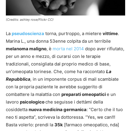
(Credits: ashley rose/Flickr CC)
La
pseudoscienza
torna, purtroppo, a mietere
vittime
.
Marina L., una donna 53enne colpita da un terribile
melanoma maligno
, è
morta nel 2014
dopo aver rifiutato,
per un anno e mezzo, di curarsi con le terapie
tradizionali, consigliata dal proprio medico di base,
un
‘
omeopata torinese. Che, come ha raccontato
La
Repubblica
,
in un imponente corpus di mail scambiate
con la propria paziente le avrebbe suggerito di
combattere la malattia con
preparati omeopatici
e un
lavoro
psicologico
che seguisse i dettàmi della
cosiddetta
nuova medicina germanica
: “Certo che il tuo
neo ti aspetta”, scriveva la dottoressa. “Yes, we can!!!
Basta volerlo: prendi la
35k
[farmaco omeopatico, nda]