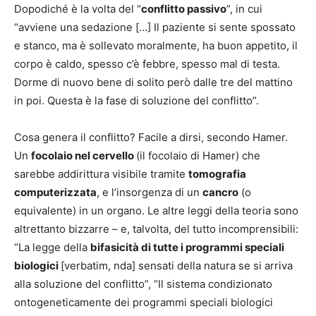
Dopodiché è la volta del “
conflitto passivo
”, in cui
“avviene una sedazione […] Il paziente si sente spossato
e stanco, ma è sollevato moralmente, ha buon appetito, il
corpo è caldo, spesso c’è febbre, spesso mal di testa.
Dorme di nuovo bene di solito però dalle tre del mattino
in poi. Questa è la fase di soluzione del conflitto”.
Cosa genera il conflitto? Facile a dirsi, secondo Hamer.
Un
focolaio nel cervello
(il focolaio di Hamer) che
sarebbe addirittura visibile tramite
tomografia
computerizzata
, e l’insorgenza di un
cancro
(o
equivalente) in un organo. Le altre leggi della teoria sono
altrettanto bizzarre – e, talvolta, del tutto incomprensibili:
“La legge della
bifasicità di tutte i programmi speciali
biologici
[verbatim, nda] sensati della natura se si arriva
alla soluzione del conflitto”, “Il sistema condizionato
ontogeneticamente dei programmi speciali biologici