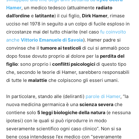
Hamer
, un medico tedesco (attualmente
radiato
dall’ordine
e
latitante
) il cui figlio,
Dirk Hamer
, rimase
ucciso nel 1978 in seguito a un colpo di fucile esploso in
circostanze mai del tutto chiarite (nel caso
fu coinvolto
anche
Vittorio
Emanuele di Savoia
). Hamer padre si
convinse che il
tumore ai testicoli
di cui si ammalò poco
dopo fosse dovuto proprio al dolore per la
perdita del
figlio
: sono proprio i
conflitti psicologici
di questo tipo
che, secondo le teorie di Hamer, sarebbero responsabili
di tutte le
malattie
che colpiscono gli esseri umani.
In particolare, stando alle (deliranti)
parole di Hamer
, “la
nuova medicina germanica è una
scienza severa
che
contiene solo
5 leggi biologiche della natura
(e nessuna
ipotesi) con le quali si può riprodurre in modo
severamente scientifico ogni caso clinico”. Non si sa
bene cosa intendesse l’ex medico con “severamente