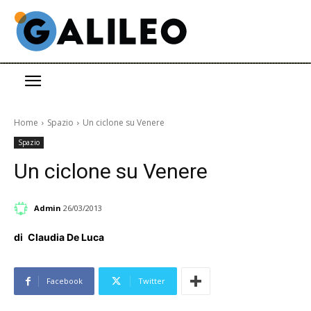
Home
Spazio
Un ciclone su Venere
Spazio
Un ciclone su Venere
Admin
26/03/2013
di
Claudia De Luca
Facebook
Twitter