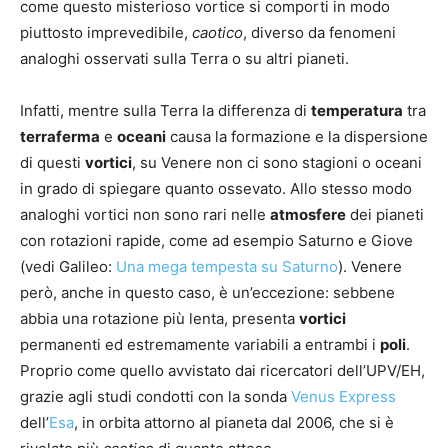
come questo misterioso vortice si comporti in modo
piuttosto imprevedibile,
caotico
, diverso da fenomeni
analoghi osservati sulla Terra o su altri pianeti.
Infatti, mentre sulla Terra la differenza di
temperatura
tra
terraferma
e
oceani
causa la formazione e la dispersione
di questi
vortici
, su Venere non ci sono stagioni o oceani
in grado di spiegare quanto ossevato. Allo stesso modo
analoghi vortici non sono rari nelle
atmosfere
dei pianeti
con rotazioni rapide, come ad esempio Saturno e Giove
(vedi Galileo:
Una mega tempesta su Saturno
). Venere
però, anche in questo caso, è un’eccezione: sebbene
abbia una rotazione più lenta, presenta
vortici
permanenti ed estremamente variabili a entrambi i
poli
.
Proprio come quello avvistato dai ricercatori dell’UPV/EH,
grazie agli studi condotti con la sonda
Venus Express
dell’
Esa
, in orbita attorno al pianeta dal 2006, che si è