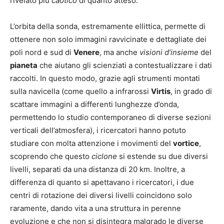
rivelato più
caotico
di quanto atteso.
L’orbita della sonda, estremamente ellittica, permette di
ottenere non solo immagini ravvicinate e dettagliate dei
poli nord e sud di
Venere
, ma anche
visioni d’insieme
del
pianeta
che aiutano gli scienziati a contestualizzare i dati
raccolti. In questo modo, grazie agli strumenti montati
sulla navicella (come quello a infrarossi
Virtis
, in grado di
scattare immagini a differenti lunghezze d’onda,
permettendo lo studio contemporaneo di diverse sezioni
verticali dell’atmosfera), i ricercatori hanno potuto
studiare con molta attenzione i movimenti del
vortice
,
scoprendo che questo
ciclone
si estende su due diversi
livelli, separati da una distanza di 20 km. Inoltre, a
differenza di quanto si apettavano i ricercatori, i due
centri di rotazione dei diversi livelli coincidono solo
raramente, dando vita a una struttura in perenne
evoluzione e che non si disintegra malgrado le diverse