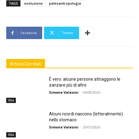
TAGS
evoluzione
paleoantropologia
Facebook
Twitter
Articoli Correlati
È vero: alcune persone attraggono le
zanzare più di altre
Simone Valesini
-
04/08/2026
Vita
Alcuni ricordi nascono (letteralmente)
nello stomaco
Simone Valesini
-
29/07/2026
Vita