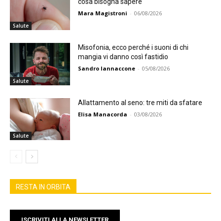
cosa bisogna sapere
Mara Magistroni
-
06/08/2026
Salute
Misofonia, ecco perché i suoni di chi
mangia vi danno così fastidio
Sandro Iannaccone
-
05/08/2026
Salute
Allattamento al seno: tre miti da sfatare
Elisa Manacorda
-
03/08/2026
Salute
RESTA IN ORBITA
ISCRIVITI ALLA NEWSLETTER