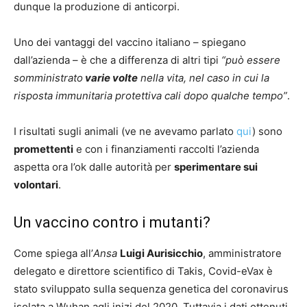
dunque la produzione di anticorpi.
Uno dei vantaggi del vaccino italiano – spiegano
dall’azienda – è che a differenza di altri tipi
“può essere
somministrato
varie volte
nella vita, nel caso in cui la
risposta immunitaria protettiva cali dopo qualche tempo”
.
I risultati sugli animali (ve ne avevamo parlato
qui
) sono
promettenti
e con i finanziamenti raccolti l’azienda
aspetta ora l’ok dalle autorità per
sperimentare sui
volontari
.
Un vaccino contro i mutanti?
Come spiega all’
Ansa
Luigi Aurisicchio
, amministratore
delegato e direttore scientifico di Takis, Covid-eVax è
stato sviluppato sulla sequenza genetica del coronavirus
isolata a Wuhan agli inizi del 2020. Tuttavia i dati ottenuti