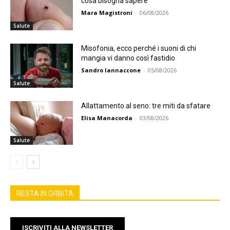
cosa bisogna sapere
Mara Magistroni
-
06/08/2026
Salute
Misofonia, ecco perché i suoni di chi
mangia vi danno così fastidio
Sandro Iannaccone
-
05/08/2026
Salute
Allattamento al seno: tre miti da sfatare
Elisa Manacorda
-
03/08/2026
Salute
RESTA IN ORBITA
ISCRIVITI ALLA NEWSLETTER