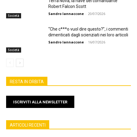
Terra Nova, la nave del comandante
Robert Falcon Scott
Sandro Iannaccone
-
20/07/2026
Società
“Che c***o vuol dire questo?”, i commenti
dimenticati dagli scienziati nei loro articoli
Sandro Iannaccone
-
16/07/2026
Società
RESTA IN ORBITA
ISCRIVITI ALLA NEWSLETTER
ARTICOLI RECENTI